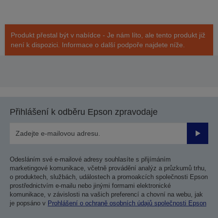
Produkt přestal být v nabídce - Je nám líto, ale tento produkt již
není k dispozici. Informace o další podpoře najdete níže.
Přihlášení k odběru Epson zpravodaje
Odesla
Odesláním své e-mailové adresy souhlasíte s přijímáním
marketingové komunikace, včetně provádění analýz a průzkumů trhu,
o produktech, službách, událostech a promoakcích společnosti Epson
prostřednictvím e-mailu nebo jinými formami elektronické
komunikace, v závislosti na vašich preferencí a chovní na webu, jak
je popsáno v
Prohlášení o ochraně osobních údajů společnosti Epson