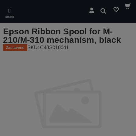
Skip
to
Hledat
main
Nabídka
content
Epson Ribbon Spool for M-
210/M-310 mechanism, black
SKU: C43S010041
Zastaveno