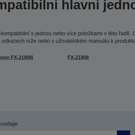
patibilní hlavní jedn
ompatibilní s jednou nebo více položkami v této řadě. 
 odkazech níže nebo v uživatelském manuálu k produkt
pson FX-2190N
FX-2190II
avodaje