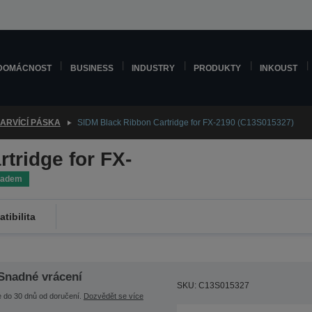
DOMÁCNOST
BUSINESS
INDUSTRY
PRODUKTY
INKOUST
ARVÍCÍ PÁSKA
SIDM Black Ribbon Cartridge for FX-2190 (C13S015327)
tridge for FX-
ladem
tibilita
Snadné vrácení
SKU: C13S015327
e do 30 dnů od doručení.
Dozvědět se více