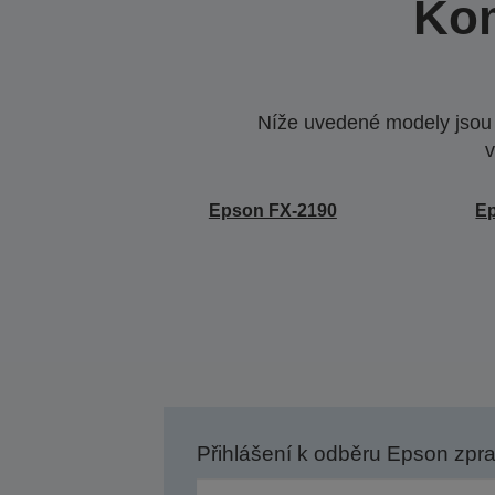
Kom
Níže uvedené modely jsou k
v
Epson FX-2190
E
Přihlášení k odběru Epson zpr