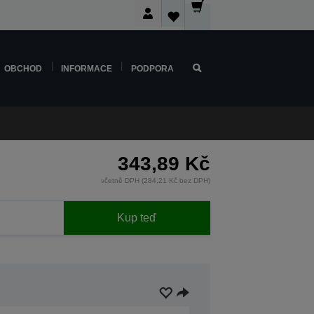
OBCHOD
INFORMACE
PODPORA
343,89 Kč
včetně DPH (284,21 Kč bez DPH)
Kup teď