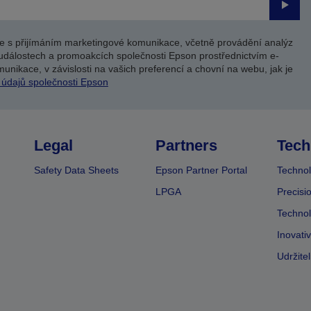
Odesl
e s přijímáním marketingové komunikace, včetně provádění analýz
událostech a promoakcích společnosti Epson prostřednictvím e-
unikace, v závislosti na vašich preferencí a chovní na webu, jak je
 údajů společnosti Epson
Legal
Partners
Tech
Safety Data Sheets
Epson Partner Portal
Technol
LPGA
Precisi
Technol
Inovati
Udržite