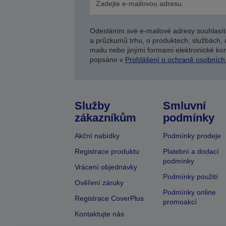
Odesláním své e-mailové adresy souhlasít
a průzkumů trhu, o produktech, službách, 
mailu nebo jinými formami elektronické kom
popsáno v
Prohlášení o ochraně osobních
Služby
Smluvní
zákazníkům
podmínky
Akční nabídky
Podmínky prodeje
Registrace produktu
Platební a dodací
podmínky
Vrácení objednávky
Podmínky použití
Ověření záruky
Podmínky online
Registrace CoverPlus
promoakcí
Kontaktujte nás