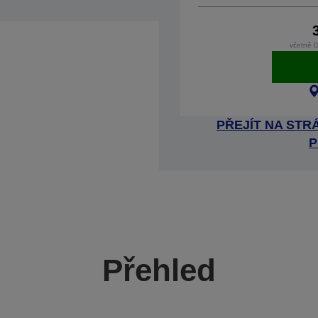
včetně 
PŘEJÍT NA ST
P
Přehled