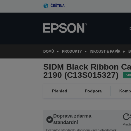
Skip
ČEŠTINA
to
main
content
DOMŮ
PRODUKTY
INKOUST & PAPÍR
B
SIDM Black Ribbon Car
2190 (C13S015327)
Sk
Přehled
Podpora
Kompa
Doprava zdarma
standardní
Vraťt
Bezplatné standardní doručení všech objednávek