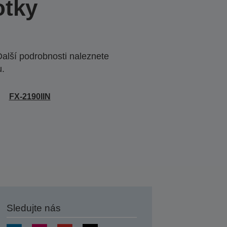
otky
Další podrobnosti naleznete
u.
FX-2190IIN
Sledujte nás