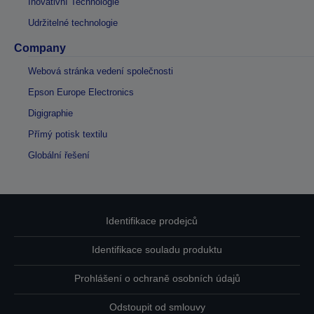
Inovativní Technologie
Udržitelné technologie
Company
Webová stránka vedení společnosti
Epson Europe Electronics
Digigraphie
Přímý potisk textilu
Globální řešení
Identifikace prodejců
Identifikace souladu produktu
Prohlášení o ochraně osobních údajů
Odstoupit od smlouvy