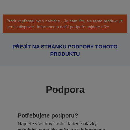
Produkt přestal být v nabídce - Je nám líto, ale tento produkt již
není k dispozici. Informace o další podpoře najdete níže.
PŘEJÍT NA STRÁNKU PODPORY TOHOTO
PRODUKTU
Podpora
Potřebujete podporu?
Najděte všechny často kladené otázky,