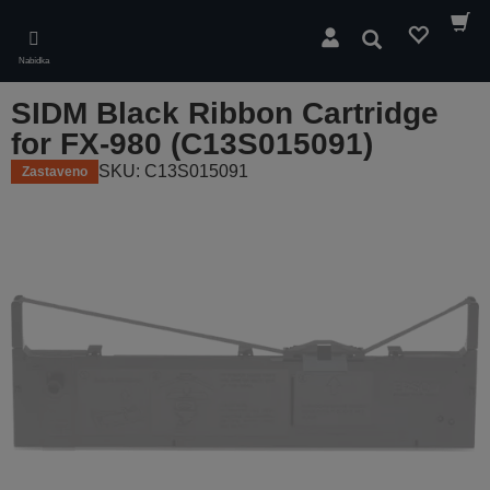
Skip
to
Hledat
main
Nabídka
content
SIDM Black Ribbon Cartridge
for FX-980 (C13S015091)
SKU: C13S015091
Zastaveno