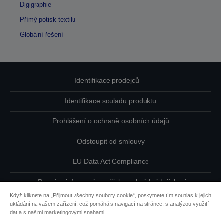
Digigraphie
Přímý potisk textilu
Globální řešení
Identifikace prodejců
Identifikace souladu produktu
Prohlášení o ochraně osobních údajů
Odstoupit od smlouvy
EU Data Act Compliance
Pro více informací o vašich osobních údajích nás
kontaktujte
Když kliknete na „Přijmout všechny soubory cookie“, poskytnete tím souhlas k jejich
ukládání na vašem zařízení, což pomáhá s navigací na stránce, s analýzou využití
Informace o souborech cookie
dat a s našimi marketingovými snahami.