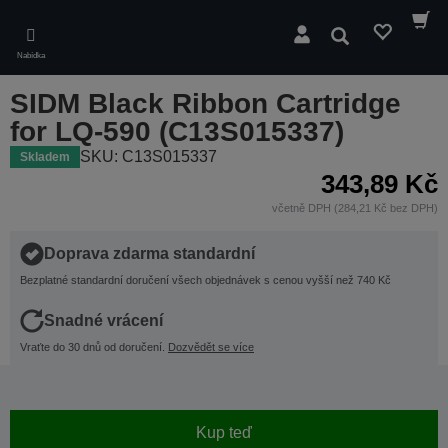
Skip
to
Hledat
main
Nabídka
content
SIDM Black Ribbon Cartridge
for LQ-590 (C13S015337)
SKU: C13S015337
Skladem
343,89 Kč
včetně DPH (284,21 Kč bez DPH)
Doprava zdarma standardní
Bezplatné standardní doručení všech objednávek s cenou vyšší než 740 Kč
Snadné vrácení
Vraťte do 30 dnů od doručení.
Dozvědět se více
Kup teď