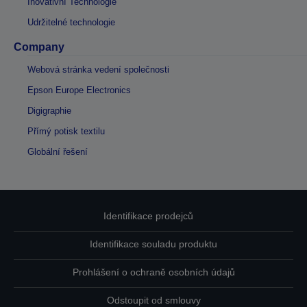
Inovativní Technologie
Udržitelné technologie
Company
Webová stránka vedení společnosti
Epson Europe Electronics
Digigraphie
Přímý potisk textilu
Globální řešení
Identifikace prodejců
Identifikace souladu produktu
Prohlášení o ochraně osobních údajů
Odstoupit od smlouvy