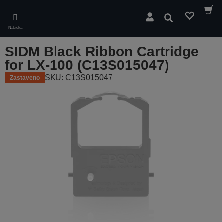
Skip
to
Hledat
main
Nabídka
content
SIDM Black Ribbon Cartridge
for LX-100 (C13S015047)
SKU: C13S015047
Zastaveno