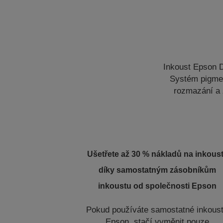
Inkoust Epson D
Systém pigmen
rozmazání a 
Ušetřete až 30 % nákladů na inkous
díky samostatným zásobníkům
inkoustu od společnosti Epson
Pokud používáte samostatné inkous
Epson, stačí vyměnit pouze