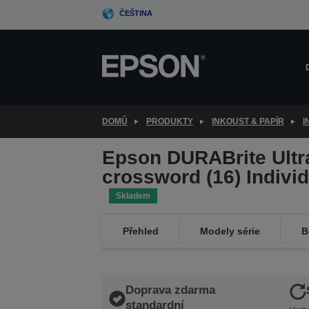
Skip
ČEŠTINA
to
main
content
DOMŮ
PRODUKTY
INKOUST & PAPÍR
I
Epson DURABrite Ultr
crossword (16) Indivi
Skladem
Přehled
Modely série
B
Doprava zdarma
standardní