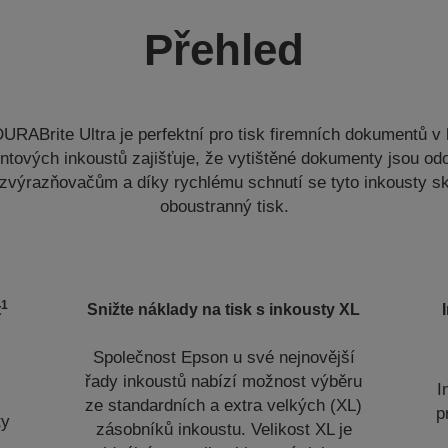
Přehled
URABrite Ultra je perfektní pro tisk firemních dokumentů v l
tových inkoustů zajišťuje, že vytištěné dokumenty jsou odo
zvýrazňovačům a díky rychlému schnutí se tyto inkousty sk
oboustranný tisk.
1
t
Snižte náklady na tisk s inkousty XL
Společnost Epson u své nejnovější
řady inkoustů nabízí možnost výběru
I
ze standardních a extra velkých (XL)
p
ty
zásobníků inkoustu. Velikost XL je