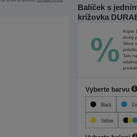
e do 30 dnů od doručení.
Dozvědět se více
Balíček s jední
krížovka DURAB
Kupte 1
druhý 
Sleva s
položk
Tato na
vztahu
produk
Vyberte barvu
Black
Cy
Yellow