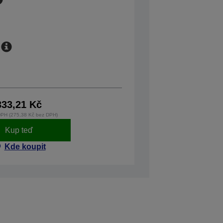
333,21 Kč
DPH (275,38 Kč bez DPH)
Kup teď
Kde koupit