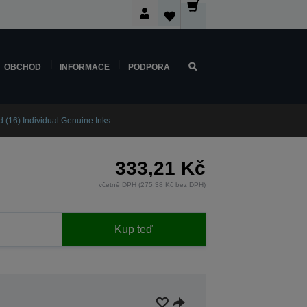
OBCHOD
INFORMACE
PODPORA
 (16) Individual Genuine Inks
333,21 Kč
včetně DPH (275,38 Kč bez DPH)
Kup teď