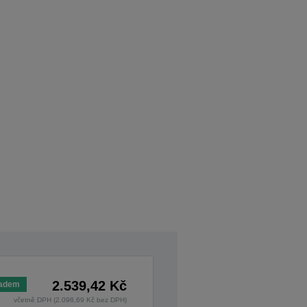
2.539,42 Kč
ladem
včetně DPH (2.098,69 Kč bez DPH)