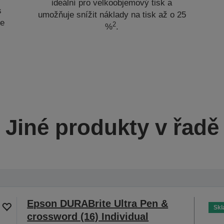
ideální pro velkoobjemový tisk a
s
umožňuje snížit náklady na tisk až o 25
ce
2
%
.
Jiné produkty v řadě
Epson DURABrite Ultra Pen &
Sk
crossword (16) Individual