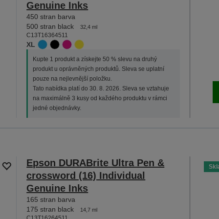
Genuine Inks
450 stran barva
500 stran black
32,4 ml
C13T16364511
XL
Kupte 1 produkt a získejte 50 % slevu na druhý
produkt u oprávněných produktů. Sleva se uplatní
pouze na nejlevnější položku.
Tato nabídka platí do 30. 8. 2026. Sleva se vztahuje
na maximálně 3 kusy od každého produktu v rámci
jedné objednávky.
Epson DURABrite Ultra Pen &
Sk
crossword (16) Individual
Genuine Inks
165 stran barva
175 stran black
14,7 ml
C13T16264511