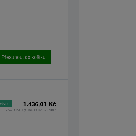
Přesunout do košíku
1.436,01 Kč
ladem
včetně DPH (1.186,79 Kč bez DPH)