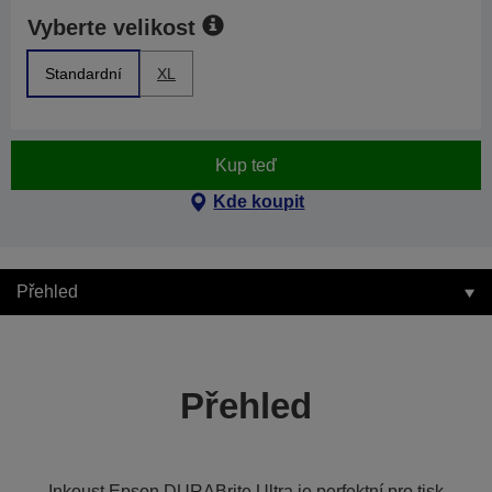
Vyberte velikost
Standardní
XL
Kup teď
Kde koupit
Přehled
Přehled
Inkoust Epson DURABrite Ultra je perfektní pro tisk