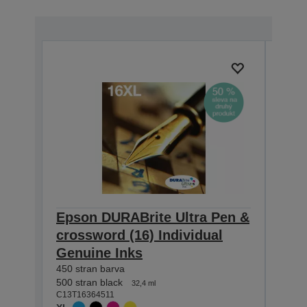
Ocen
Epson DURABrite Ultra Pen &
Eps
crossword (16) Individual
cros
Genuine Inks
Gen
450 stran barva
165 st
500 stran black
175 st
32,4 ml
C13T16364511
C13T1