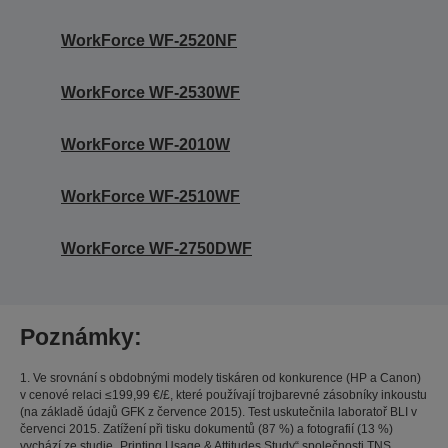
WorkForce WF-2520NF
WorkForce WF-2530WF
WorkForce WF-2010W
WorkForce WF-2510WF
WorkForce WF-2750DWF
Poznámky:
1. Ve srovnání s obdobnými modely tiskáren od konkurence (HP a Canon)
v cenové relaci ≤199,99 €/£, které používají trojbarevné zásobníky inkoustu
(na základě údajů GFK z července 2015). Test uskutečnila laboratoř BLI v
červenci 2015. Zatížení při tisku dokumentů (87 %) a fotografií (13 %)
vychází ze studie „Printing Usage & Attitudes Study“ společnosti TNS