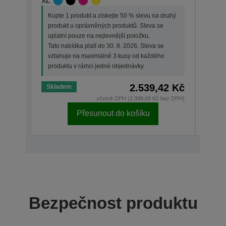
XL
STAN
Kupte 1 produkt a získejte 50 % slevu na druhý
Kupt
produkt u oprávněných produktů. Sleva se
prod
uplatní pouze na nejlevnější položku.
upla
Tato nabídka platí do 30. 8. 2026. Sleva se
Tato 
vztahuje na maximálně 3 kusy od každého
vzta
produktu v rámci jedné objednávky.
prod
2.539,42 Kč
Skladem
Skla
včetně DPH (2.098,69 Kč bez DPH)
Přesunout do košíku
Bezpečnost produktu