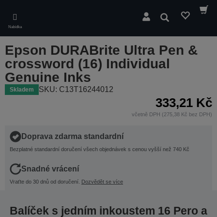
Skip
to
Hledat
main
Nabídka
content
Epson DURABrite Ultra Pen &
crossword (16) Individual
Genuine Inks
SKU: C13T16244012
Skladem
333,21 Kč
včetně DPH (275,38 Kč bez DPH)
Doprava zdarma standardní
Bezplatné standardní doručení všech objednávek s cenou vyšší než 740 Kč
Snadné vrácení
Vraťte do 30 dnů od doručení.
Dozvědět se více
Balíček s jedním inkoustem 16 Pero a