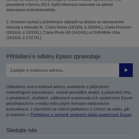
provedené v červnu 2013. Další informace naleznete na adrese
www.epson.eu/individualinks
2. Srovnání vychází z průměrných nákladů na stránku se standardními
inkousty a inkousty XL: Claria Home (18/18XL a 29/29XL), Claria Premium
(26/26XL a 33/33XL), Claria Photo HD (24/24XL) a DURABrite Ultra
(16/16XL a 27/27XL).
Přihlášení k odběru Epson zpravodaje
Odesla
Odesláním své e-mailové adresy souhlasíte s přijímáním
marketingové komunikace, včetně provádění analýz a průzkumů trhu,
o produktech, službách, událostech a promoakcích společnosti Epson
prostřednictvím e-mailu nebo jinými formami elektronické
komunikace, v závislosti na vašich preferencí a chovní na webu, jak
je popsáno v
Prohlášení o ochraně osobních údajů společnosti Epson
Sledujte nás