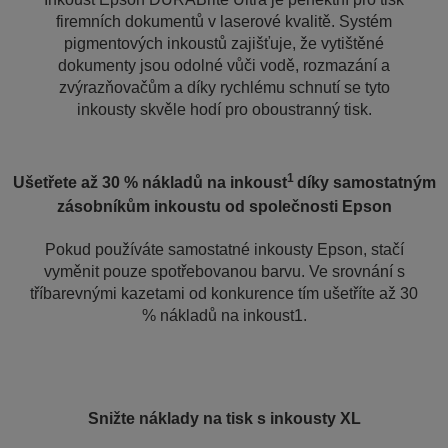
firemních dokumentů v laserové kvalitě. Systém
pigmentových inkoustů zajišťuje, že vytištěné
dokumenty jsou odolné vůči vodě, rozmazání a
zvýrazňovačům a díky rychlému schnutí se tyto
inkousty skvěle hodí pro oboustranný tisk.
1
Ušetřete až 30 % nákladů na inkoust
díky samostatným
zásobníkům inkoustu od společnosti Epson
Pokud používáte samostatné inkousty Epson, stačí
vyměnit pouze spotřebovanou barvu. Ve srovnání s
tříbarevnými kazetami od konkurence tím ušetříte až 30
% nákladů na inkoust1.
Snižte náklady na tisk s inkousty XL