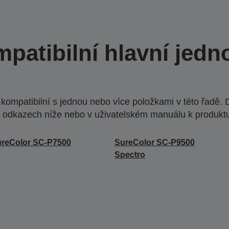
patibilní hlavní jedn
ompatibilní s jednou nebo více položkami v této řadě. 
 odkazech níže nebo v uživatelském manuálu k produkt
reColor SC-P7500
SureColor SC-P9500
Spectro