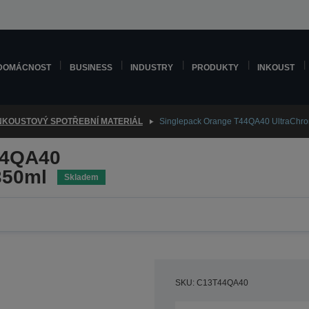
DOMÁCNOST
BUSINESS
INDUSTRY
PRODUKTY
INKOUST
NKOUSTOVÝ SPOTŘEBNÍ MATERIÁL
Singlepack Orange T44QA40 UltraChr
44QA40
350ml
Skladem
SKU: C13T44QA40