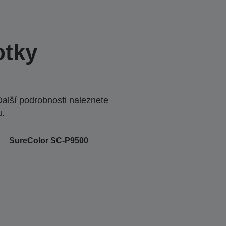
otky
Další podrobnosti naleznete
u.
SureColor SC-P9500