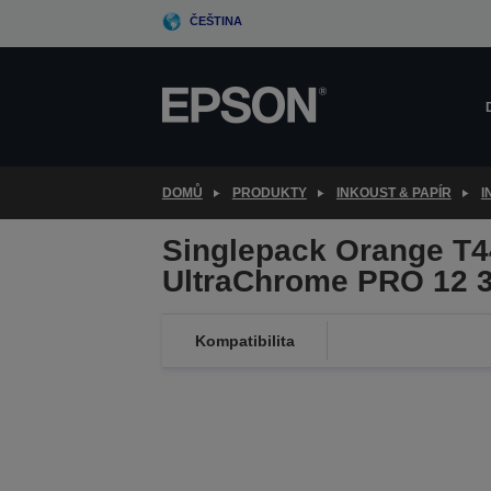
Skip
ČEŠTINA
to
main
content
DOMŮ
PRODUKTY
INKOUST & PAPÍR
I
Singlepack Orange T
UltraChrome PRO 12 
Kompatibilita