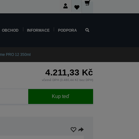
OBCHOD
INFORMACE
PODPORA
ome PRO 12 350ml
4.211,33 Kč
včetně DPH (3.480,44 Kč bez DPH)
Kup teď