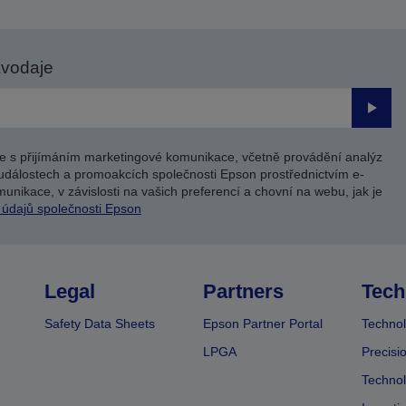
avodaje
Odesl
e s přijímáním marketingové komunikace, včetně provádění analýz
událostech a promoakcích společnosti Epson prostřednictvím e-
unikace, v závislosti na vašich preferencí a chovní na webu, jak je
 údajů společnosti Epson
Legal
Partners
Tech
Safety Data Sheets
Epson Partner Portal
Technol
LPGA
Precisi
Technol