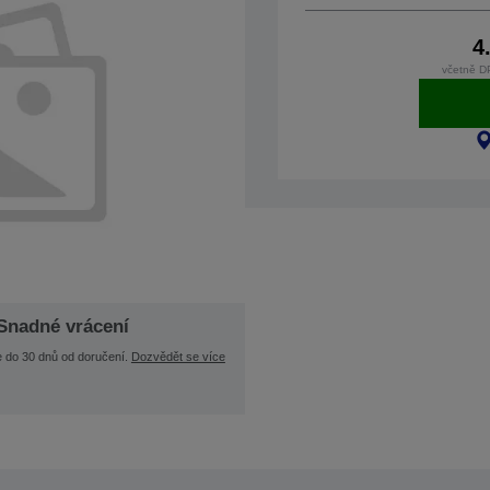
4
včetně D
Snadné vrácení
e do 30 dnů od doručení.
Dozvědět se více