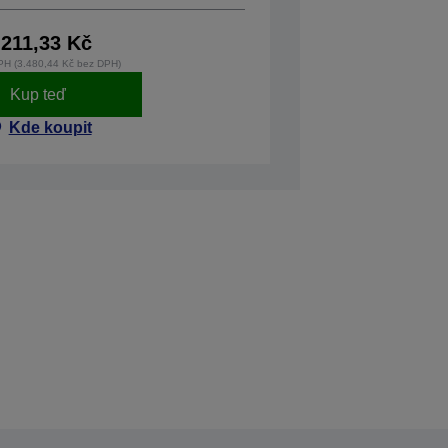
.211,33 Kč
PH (3.480,44 Kč bez DPH)
Kup teď
Kde koupit