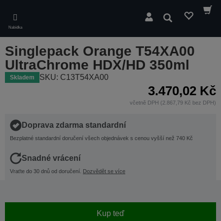
Skip
to
Hledat
main
Nabídka
content
Singlepack Orange T54XA00
UltraChrome HDX/HD 350ml
SKU: C13T54XA00
Skladem
3.470,02 Kč
včetně DPH (2.867,79 Kč bez DPH)
Doprava zdarma standardní
Bezplatné standardní doručení všech objednávek s cenou vyšší než 740 Kč
Snadné vrácení
Vraťte do 30 dnů od doručení.
Dozvědět se více
Kup teď