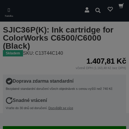
Skip
to
Hledat
main
Nabídka
content
SJIC36P(K): Ink cartridge for
ColorWorks C6500/C6000
(Black)
SKU: C13T44C140
Skladem
1.407,81 Kč
včetně DPH (1.163,48 Kč bez DPH)
Doprava zdarma standardní
Bezplatné standardní doručení všech objednávek s cenou vyšší než 740 Kč
Snadné vrácení
Vraťte do 30 dnů od doručení.
Dozvědět se více