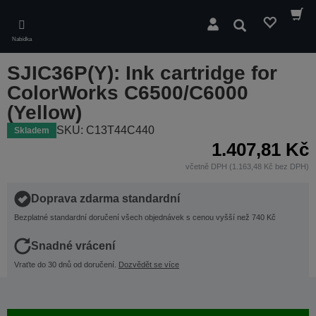
Skip
to
Hledat
main
Nabídka
content
SJIC36P(Y): Ink cartridge for
ColorWorks C6500/C6000
(Yellow)
SKU: C13T44C440
Skladem
1.407,81 Kč
včetně DPH (1.163,48 Kč bez DPH)
Doprava zdarma standardní
Bezplatné standardní doručení všech objednávek s cenou vyšší než 740 Kč
Snadné vrácení
Vraťte do 30 dnů od doručení.
Dozvědět se více