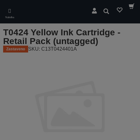
Skip
to
Hledat
main
Nabídka
content
T0424 Yellow Ink Cartridge -
Retail Pack (untagged)
SKU: C13T0424401A
Zastaveno