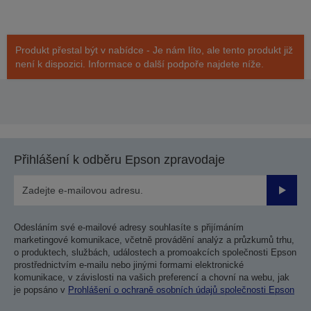
Produkt přestal být v nabídce - Je nám líto, ale tento produkt již
není k dispozici. Informace o další podpoře najdete níže.
Přihlášení k odběru Epson zpravodaje
Odesla
Odesláním své e-mailové adresy souhlasíte s přijímáním
marketingové komunikace, včetně provádění analýz a průzkumů trhu,
o produktech, službách, událostech a promoakcích společnosti Epson
prostřednictvím e-mailu nebo jinými formami elektronické
komunikace, v závislosti na vašich preferencí a chovní na webu, jak
je popsáno v
Prohlášení o ochraně osobních údajů společnosti Epson