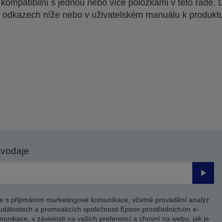
ompatibilní s jednou nebo více položkami v této řadě. 
 odkazech níže nebo v uživatelském manuálu k produkt
avodaje
Odesl
e s přijímáním marketingové komunikace, včetně provádění analýz
událostech a promoakcích společnosti Epson prostřednictvím e-
unikace, v závislosti na vašich preferencí a chovní na webu, jak je