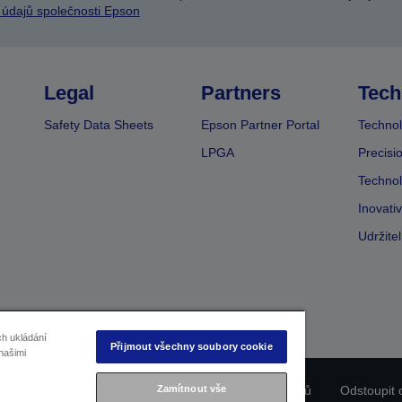
 údajů společnosti Epson
Legal
Partners
Tech
Safety Data Sheets
Epson Partner Portal
Technol
LPGA
Precisi
Technol
Inovati
Udržite
ch ukládání
Přijmout všechny soubory cookie
našimi
ladu produktu
Prohlášení o ochraně osobních údajů
Odstoupit 
Zamítnout vše