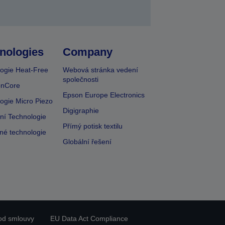
nologies
Company
ogie Heat-Free
Webová stránka vedení
společnosti
onCore
Epson Europe Electronics
ogie Micro Piezo
Digigraphie
vní Technologie
Přímý potisk textilu
lné technologie
Globální řešení
od smlouvy
EU Data Act Compliance