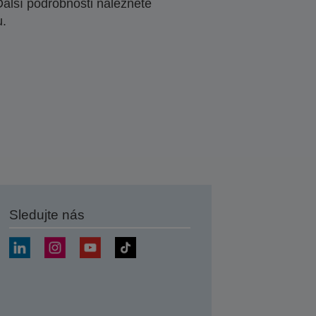
Další podrobnosti naleznete
u.
Sledujte nás
at