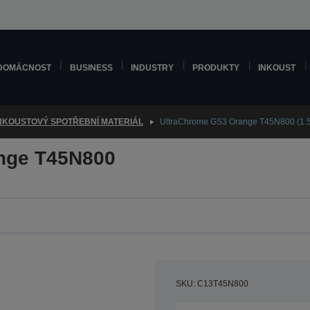
DOMÁCNOST
BUSINESS
INDUSTRY
PRODUKTY
INKOUST
NKOUSTOVÝ SPOTŘEBNÍ MATERIÁL
UltraChrome GS3 Orange T45N800 (1.
nge T45N800
SKU: C13T45N800