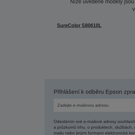
Níže uvedené modely jsou k
v
SureColor S80610L
Přihlášení k odběru Epson zpr
Odesláním své e-mailové adresy souhlasít
a průzkumů trhu, o produktech, službách, 
mailu nebo jinými formami elektronické kom