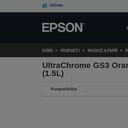
Skip
ČEŠTINA
to
main
content
DOMŮ
PRODUKTY
INKOUST & PAPÍR
I
UltraChrome GS3 Ora
(1.5L)
Kompatibilita