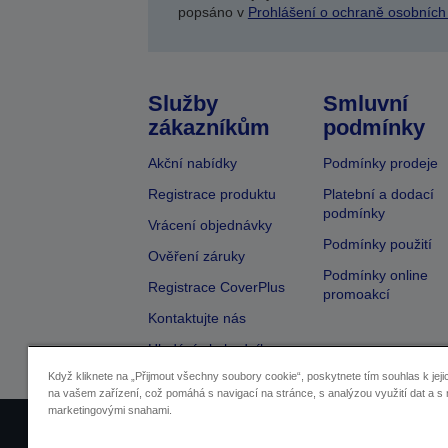
popsáno v
Prohlášení o ochraně osobních
Služby
Smluvní
zákazníkům
podmínky
Akční nabídky
Podmínky prodeje
Registrace produktu
Platební a dodací
podmínky
Vrácení objednávky
Podmínky použití
Ověření záruky
Podmínky online
Registrace CoverPlus
promoakcí
Kontaktujte nás
Hledání obchodníka
Když kliknete na „Přijmout všechny soubory cookie“, poskytnete tím souhlas k jeji
na vašem zařízení, což pomáhá s navigací na stránce, s analýzou využití dat a s 
marketingovými snahami.
Identifikace prodejců
Identifikace sou