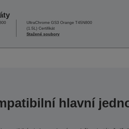
áty
800
UltraChrome GS3 Orange T45N800
(1.5L) Certifikát
Stažené soubory
patibilní hlavní jedn