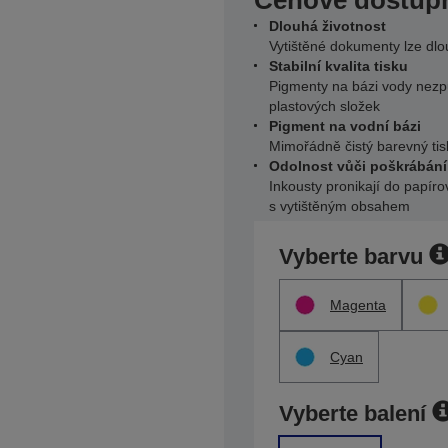
Cenově dostupn
Dlouhá životnost
Vytištěné dokumenty lze dl
Stabilní kvalita tisku
Pigmenty na bázi vody nezpů
plastových složek
Pigment na vodní bázi
Mimořádně čistý barevný tis
Odolnost vůči poškrábání
Inkousty pronikají do papír
s vytištěným obsahem
Vyberte barvu
Magenta
Cyan
Vyberte balení