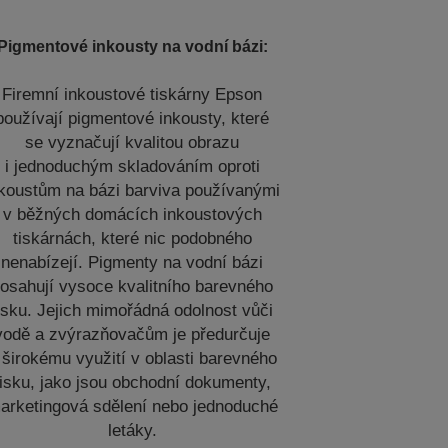
Pigmentové inkousty na vodní bázi:
Firemní inkoustové tiskárny Epson
používají pigmentové inkousty, které
se vyznačují kvalitou obrazu
i jednoduchým skladováním oproti
nkoustům na bázi barviva používanými
v běžných domácích inkoustových
tiskárnách, které nic podobného
nenabízejí. Pigmenty na vodní bázi
osahují vysoce kvalitního barevného
isku. Jejich mimořádná odolnost vůči
vodě a zvýrazňovačům je předurčuje
 širokému využití v oblasti barevného
tisku, jako jsou obchodní dokumenty,
arketingová sdělení nebo jednoduché
letáky.