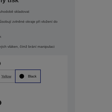
ý tisk
ouhodobě skladovat
sobují zvlněné okraje při vložení do
k
ových vláken, čímž brání manipulaci
Yellow
Black