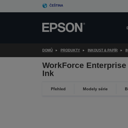
Skip
ČEŠTINA
to
main
content
DOMŮ
PRODUKTY
INKOUST & PAPÍR
I
WorkForce Enterprise
Ink
Přehled
Modely série
B