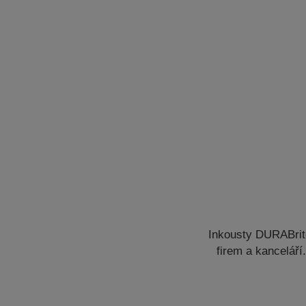
Inkousty DURABrite
firem a kanceláří