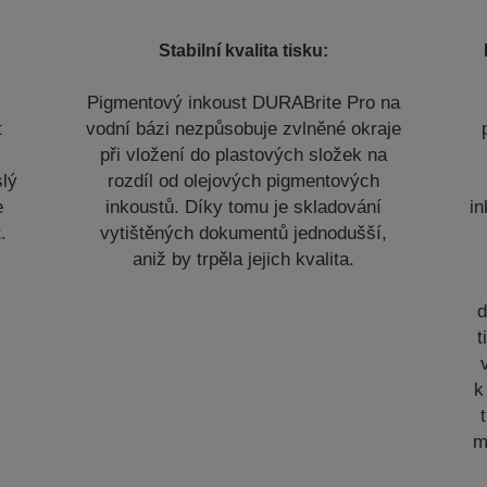
Stabilní kvalita tisku:
Pigmentový inkoust DURABrite Pro na
t
vodní bázi nezpůsobuje zvlněné okraje
při vložení do plastových složek na
slý
rozdíl od olejových pigmentových
e
inkoustů. Díky tomu je skladování
i
.
vytištěných dokumentů jednodušší,
aniž by trpěla jejich kvalita.
d
t
k
m