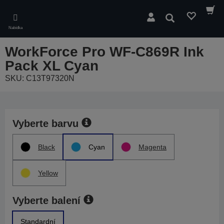
Skip
to
Hledat
main
Nabídka
content
WorkForce Pro WF-C869R Ink
Pack XL Cyan
SKU: C13T97320N
Vyberte barvu
Black
Cyan
Magenta
Yellow
Vyberte balení
Standardní