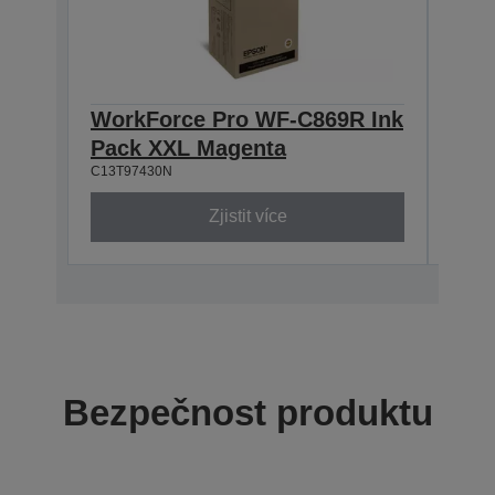
WorkForce Pro WF-C869R Ink
Wor
Pack XXL Magenta
Pac
C13T97430N
C13T9
Zjistit více
Bezpečnost produktu