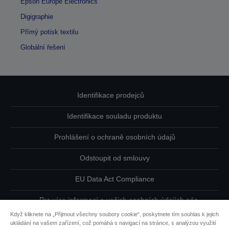
Epson Europe Electronics
Digigraphie
Přímý potisk textilu
Globální řešení
Identifikace prodejců
Identifikace souladu produktu
Prohlášení o ochraně osobních údajů
Odstoupit od smlouvy
EU Data Act Compliance
Pro více informací o vašich osobních údajích nás
kontaktujte
Když kliknete na „Přijmout všechny soubory cookie“, poskytnete tím souhlas k jejich
ukládání na vašem zařízení, což pomáhá s navigací na stránce, s analýzou využití