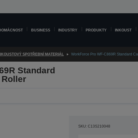
DOMÁCNOST
BUSINESS
INDUSTRY
PRODUKTY
INKOUST
NKOUSTOVÝ SPOTŘEBNÍ MATERIÁL
WorkForce Pro WF-C869R Standard Cas
69R Standard
Roller
SKU: C13S210048