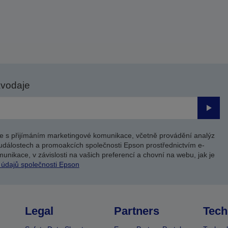
avodaje
Odesl
e s přijímáním marketingové komunikace, včetně provádění analýz
událostech a promoakcích společnosti Epson prostřednictvím e-
unikace, v závislosti na vašich preferencí a chovní na webu, jak je
 údajů společnosti Epson
Legal
Partners
Tech