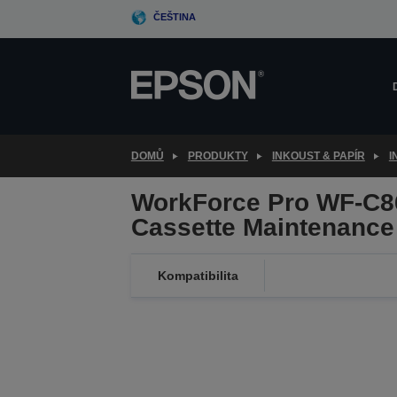
Skip
ČEŠTINA
to
main
content
DOMŮ
PRODUKTY
INKOUST & PAPÍR
I
WorkForce Pro WF-C8
Cassette Maintenance 
Kompatibilita