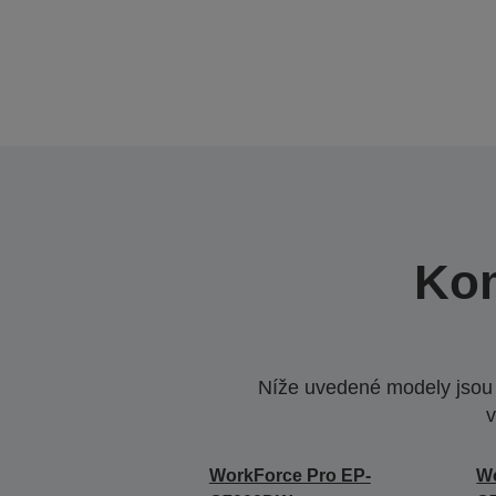
Kom
Níže uvedené modely jsou k
v
WorkForce Pro EP-
Wo