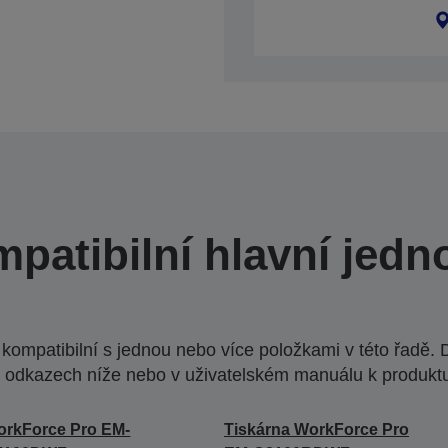
patibilní hlavní jedn
ompatibilní s jednou nebo více položkami v této řadě. 
 odkazech níže nebo v uživatelském manuálu k produkt
rkForce Pro EM-
Tiskárna WorkForce Pro