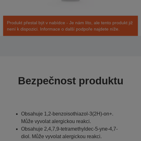
Produkt přestal být v nabídce - Je nám líto, ale tento produkt již
není k dispozici. Informace o další podpoře najdete níže.
Bezpečnost produktu
Obsahuje 1,2-benzoisothiazol-3(2H)-on+.
Může vyvolat alergickou reakci.
Obsahuje 2,4,7,9-tetramethyldec-5-yne-4,7-
diol. Může vyvolat alergickou reakci.