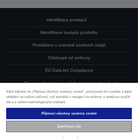
Identifikace prodejců
Identifikace souladu produktu
Prohlášení o ochraně osobních údajů
Odstoupit od smlouvy
EU Data Act Compliance
Pro více informací o vašich osobních údajích nás
kontaktujte
Když kliknete na „Přijmout všechny soubory cookie“, poskytnete tím souhlas k jejich
ukládání na vašem zařízení, což pomáhá s navigací na stránce, s analýzou využití
Informace o souborech cookie
dat a s našimi marketingovými snahami.
Přijmout všechny soubory cookie
Závazek usnadnění přístupu společnosti Epson
Zamítnout vše
Copyright © 2026 Seiko Epson