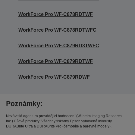
WorkForce Pro WF-C878RDTWF
WorkForce Pro WF-C878RDTWFC
WorkForce Pro WF-C879RD3TWFC
WorkForce Pro WF-C879RDTWF
WorkForce Pro WF-C879RDWF
Poznámky:
Nezávislá agentura provádějící hodnocení (Wilhelm Imaging Research
Inc.) Cílové produkty: Všechny tiskárny Epson vybavené inkousty
DURABrite Ultra a DURABrite Pro (černobílé a barevné modely).