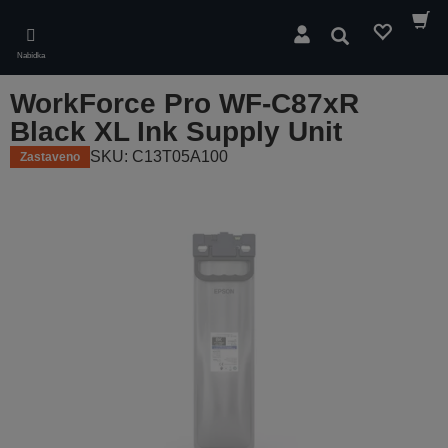
Skip
to
Hledat
main
Nabídka
content
WorkForce Pro WF-C87xR
Black XL Ink Supply Unit
SKU: C13T05A100
Zastaveno