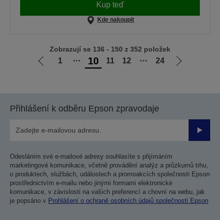
Kup teď
Kde nakoupit
Zobrazují se 136 - 150 z 352 položek
10
1
⋯
11
12
⋯
24
Jít
Jít
na
na
předchozí
další
stranu
stranu
Přihlášení k odběru Epson zpravodaje
Odesla
Odesláním své e-mailové adresy souhlasíte s přijímáním
marketingové komunikace, včetně provádění analýz a průzkumů trhu,
o produktech, službách, událostech a promoakcích společnosti Epson
prostřednictvím e-mailu nebo jinými formami elektronické
komunikace, v závislosti na vašich preferencí a chovní na webu, jak
je popsáno v
Prohlášení o ochraně osobních údajů společnosti Epson