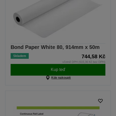
Bond Paper White 80, 914mm x 50m
744,58 Kč
Skladem
včetně DPH (615,36 Kč bez DPH)
Kup teď
Kde nakoupit