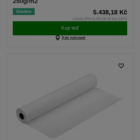
250g/m2
5.438,18 Kč
Skladem
včetně DPH (4.494,36 Kč bez DPH)
Kup teď
Kde nakoupit