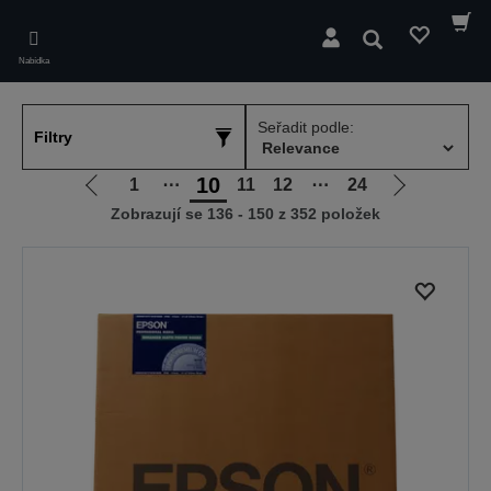
Skip
to
Hledat
main
Nabídka
content
Seřadit podle:
Filtry
10
1
⋯
11
12
⋯
24
Jít
Jít
Zobrazují se 136 - 150 z 352 položek
na
na
předchozí
další
stranu
stranu