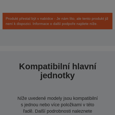
Produkt přestal být v nabídce - Je nám líto, ale tento produkt již
není k dispozici. Informace o další podpoře najdete níže.
Kompatibilní hlavní
jednotky
Níže uvedené modely jsou kompatibilní
s jednou nebo více položkami v této
řadě. Další podrobnosti naleznete