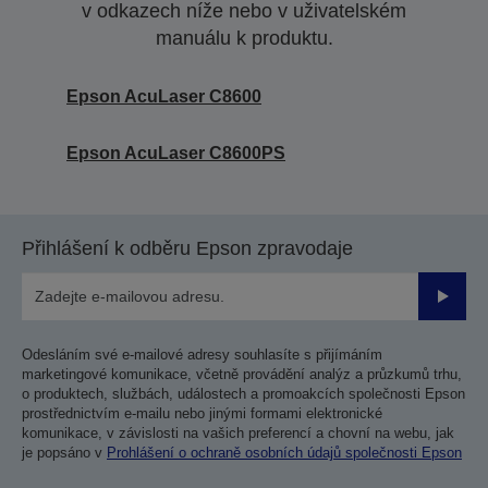
v odkazech níže nebo v uživatelském
manuálu k produktu.
Epson AcuLaser C8600
Epson AcuLaser C8600PS
Přihlášení k odběru Epson zpravodaje
Odesla
Odesláním své e-mailové adresy souhlasíte s přijímáním
marketingové komunikace, včetně provádění analýz a průzkumů trhu,
o produktech, službách, událostech a promoakcích společnosti Epson
prostřednictvím e-mailu nebo jinými formami elektronické
komunikace, v závislosti na vašich preferencí a chovní na webu, jak
je popsáno v
Prohlášení o ochraně osobních údajů společnosti Epson