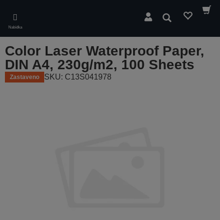
Skip
to
Hledat
main
Nabídka
content
Color Laser Waterproof Paper,
DIN A4, 230g/m2, 100 Sheets
SKU: C13S041978
Zastaveno