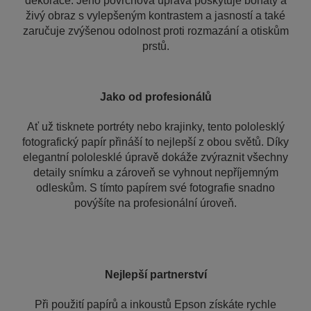
dekorace. Jeho povrchová úprava poskytuje bohatý a
živý obraz s vylepšeným kontrastem a jasností a také
zaručuje zvýšenou odolnost proti rozmazání a otiskům
prstů.
Jako od profesionálů
Ať už tisknete portréty nebo krajinky, tento pololesklý
fotografický papír přináší to nejlepší z obou světů. Díky
elegantní pololesklé úpravě dokáže zvýraznit všechny
detaily snímku a zároveň se vyhnout nepříjemným
odleskům. S tímto papírem své fotografie snadno
povýšíte na profesionální úroveň.
Nejlepší partnerství
Při použití papírů a inkoustů Epson získáte rychle