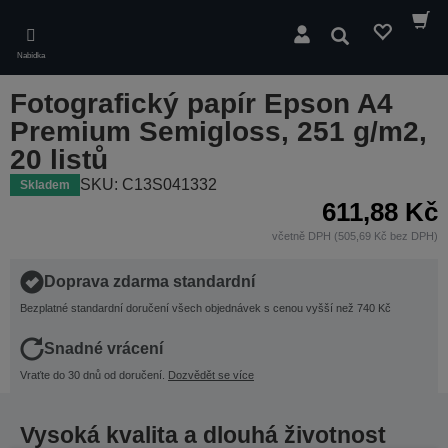
Skip
to
Hledat
main
Nabídka
content
Fotografický papír Epson A4
Premium Semigloss, 251 g/m2,
20 listů
SKU: C13S041332
Skladem
611,88 Kč
včetně DPH (505,69 Kč bez DPH)
Doprava zdarma standardní
Bezplatné standardní doručení všech objednávek s cenou vyšší než 740 Kč
Snadné vrácení
Vraťte do 30 dnů od doručení.
Dozvědět se více
Vysoká kvalita a dlouhá životnost