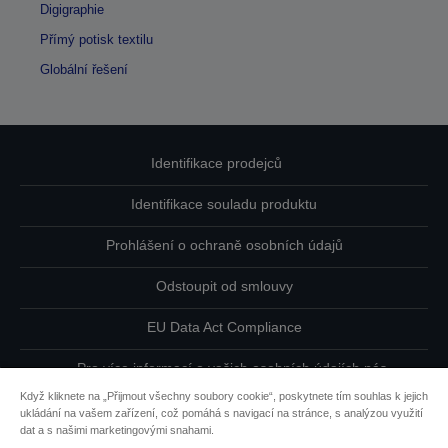
Digigraphie
Přímý potisk textilu
Globální řešení
Identifikace prodejců
Identifikace souladu produktu
Prohlášení o ochraně osobních údajů
Odstoupit od smlouvy
EU Data Act Compliance
Pro více informací o vašich osobních údajích nás
kontaktujte
Když kliknete na „Přijmout všechny soubory cookie“, poskytnete tím souhlas k jejich
ukládání na vašem zařízení, což pomáhá s navigací na stránce, s analýzou využití
Informace o souborech cookie
dat a s našimi marketingovými snahami.