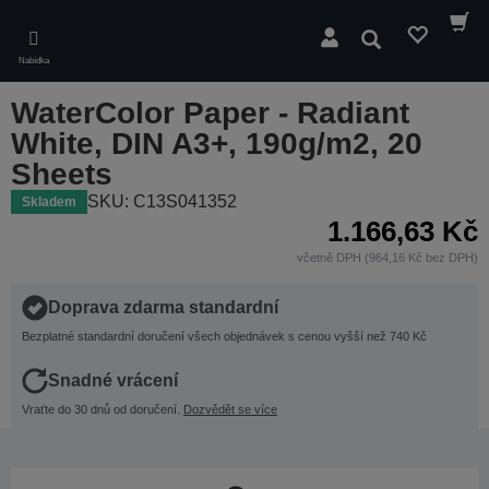
Skip
to
Hledat
main
Nabídka
content
WaterColor Paper - Radiant
White, DIN A3+, 190g/m2, 20
Sheets
SKU: C13S041352
Skladem
1.166,63 Kč
včetně DPH (964,16 Kč bez DPH)
Doprava zdarma standardní
Bezplatné standardní doručení všech objednávek s cenou vyšší než 740 Kč
Snadné vrácení
Vraťte do 30 dnů od doručení.
Dozvědět se více