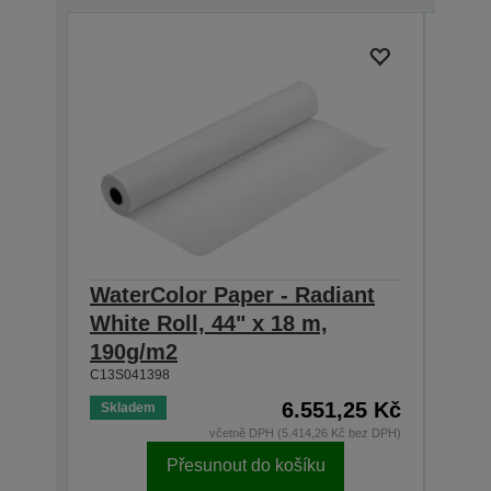
WaterColor Paper - Radiant
Wate
White Roll, 44" x 18 m,
Whit
190g/m2
190
C13S041398
C13S0
6.551,25 Kč
Skladem
Skla
včetně DPH (5.414,26 Kč bez DPH)
Přesunout do košíku