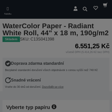
Skip
to
Hledat
main
Nabídka
content
WaterColor Paper - Radiant
White Roll, 44" x 18 m, 190g/m2
SKU: C13S041398
Skladem
6.551,25 Kč
včetně DPH (5.414,26 Kč bez DPH)
Doprava zdarma standardní
Bezplatné standardní doručení všech objednávek s cenou vyšší než 740 Kč
Snadné vrácení
Vraťte do 30 dnů od doručení.
Dozvědět se více
Vyberte typ papíru