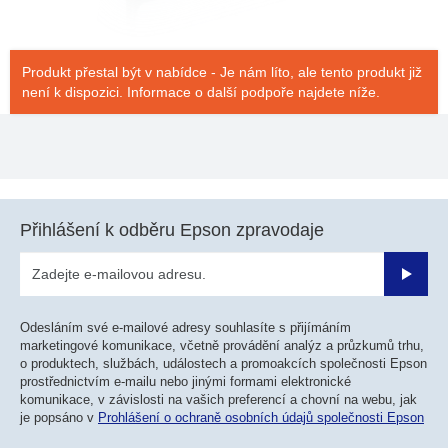
Produkt přestal být v nabídce - Je nám líto, ale tento produkt již
není k dispozici. Informace o další podpoře najdete níže.
Přihlášení k odběru Epson zpravodaje
Odesla
Odesláním své e-mailové adresy souhlasíte s přijímáním
marketingové komunikace, včetně provádění analýz a průzkumů trhu,
o produktech, službách, událostech a promoakcích společnosti Epson
prostřednictvím e-mailu nebo jinými formami elektronické
komunikace, v závislosti na vašich preferencí a chovní na webu, jak
je popsáno v
Prohlášení o ochraně osobních údajů společnosti Epson