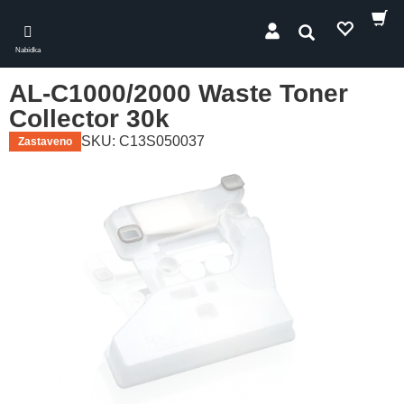
Skip
to
Hledat
main
Nabídka
content
AL-C1000/2000 Waste Toner
Collector 30k
SKU: C13S050037
Zastaveno