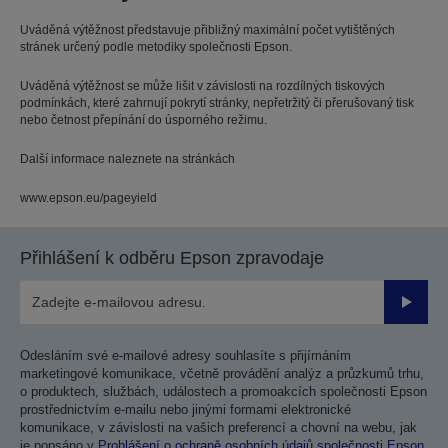
Uváděná výtěžnost představuje přibližný maximální počet vytištěných
stránek určený podle metodiky společnosti Epson.
Uváděná výtěžnost se může lišit v závislosti na rozdílných tiskových
podmínkách, které zahrnují pokrytí stránky, nepřetržitý či přerušovaný tisk
nebo četnost přepínání do úsporného režimu.
Další informace naleznete na stránkách
www.epson.eu/pageyield
Přihlášení k odběru Epson zpravodaje
Odesla
Odesláním své e-mailové adresy souhlasíte s přijímáním
marketingové komunikace, včetně provádění analýz a průzkumů trhu,
o produktech, službách, událostech a promoakcích společnosti Epson
prostřednictvím e-mailu nebo jinými formami elektronické
komunikace, v závislosti na vašich preferencí a chovní na webu, jak
je popsáno v
Prohlášení o ochraně osobních údajů společnosti Epson