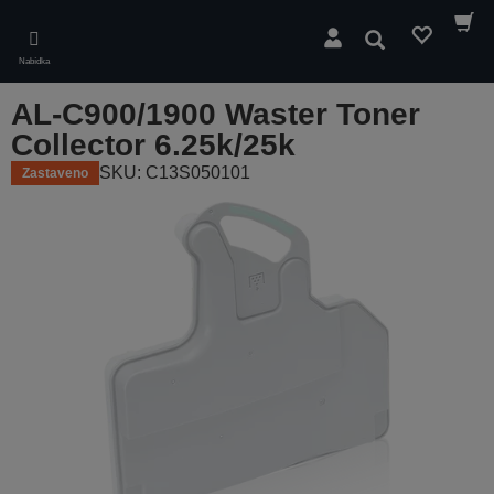
Skip
to
Hledat
main
Nabídka
content
AL-C900/1900 Waster Toner
Collector 6.25k/25k
SKU: C13S050101
Zastaveno