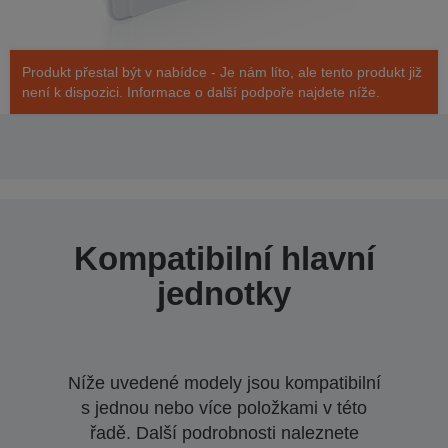
Produkt přestal být v nabídce - Je nám líto, ale tento produkt již
není k dispozici. Informace o další podpoře najdete níže.
Kompatibilní hlavní
jednotky
Níže uvedené modely jsou kompatibilní
s jednou nebo více položkami v této
řadě. Další podrobnosti naleznete