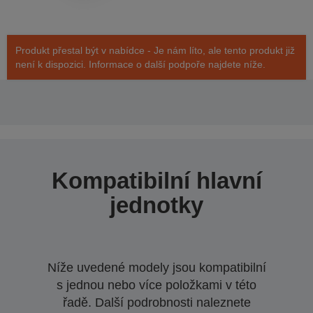
Produkt přestal být v nabídce - Je nám líto, ale tento produkt již
není k dispozici. Informace o další podpoře najdete níže.
Kompatibilní hlavní
jednotky
Níže uvedené modely jsou kompatibilní
s jednou nebo více položkami v této
řadě. Další podrobnosti naleznete