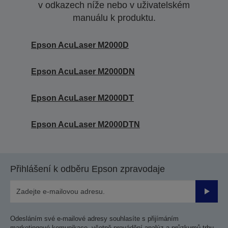
v odkazech níže nebo v uživatelském
manuálu k produktu.
Epson AcuLaser M2000D
Epson AcuLaser M2000DN
Epson AcuLaser M2000DT
Epson AcuLaser M2000DTN
Přihlášení k odběru Epson zpravodaje
Odesla
Odesláním své e-mailové adresy souhlasíte s přijímáním
marketingové komunikace, včetně provádění analýz a průzkumů trhu,