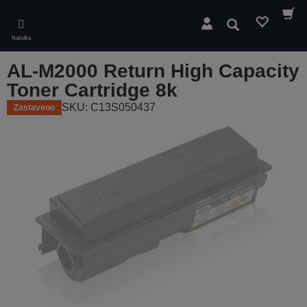
Skip
to
Hledat
main
Nabídka
content
AL-M2000 Return High Capacity
Toner Cartridge 8k
SKU: C13S050437
Zastaveno