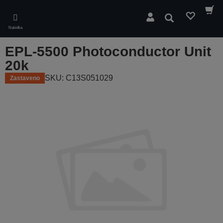
Skip
to
Hledat
main
Nabídka
content
EPL-5500 Photoconductor Unit
20k
SKU: C13S051029
Zastaveno