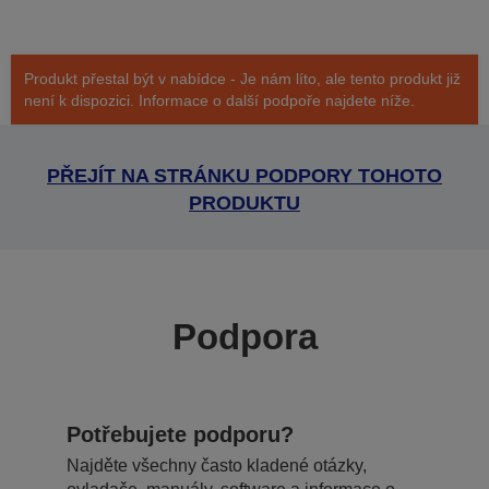
Produkt přestal být v nabídce - Je nám líto, ale tento produkt již
není k dispozici. Informace o další podpoře najdete níže.
PŘEJÍT NA STRÁNKU PODPORY TOHOTO
PRODUKTU
Podpora
Potřebujete podporu?
Najděte všechny často kladené otázky,