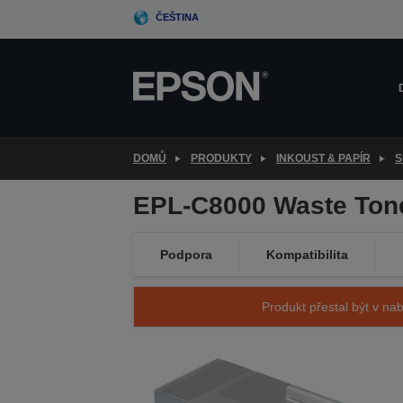
Skip
ČEŠTINA
to
main
content
DOMŮ
PRODUKTY
INKOUST & PAPÍR
S
EPL-C8000 Waste Tone
Podpora
Kompatibilita
Produkt přestal být v nab