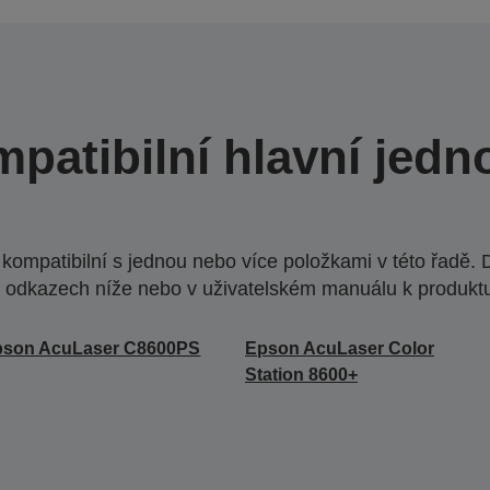
patibilní hlavní jedn
ompatibilní s jednou nebo více položkami v této řadě. 
 odkazech níže nebo v uživatelském manuálu k produkt
pson AcuLaser C8600PS
Epson AcuLaser Color
Station 8600+