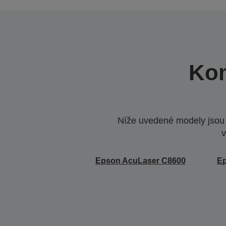
Kom
Níže uvedené modely jsou k
v
Epson AcuLaser C8600
E