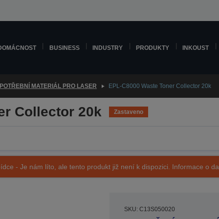
DOMÁCNOST
BUSINESS
INDUSTRY
PRODUKTY
INKOUST
POTŘEBNÍ MATERIÁL PRO LASER
EPL-C8000 Waste Toner Collector 20k
r Collector 20k
Zastaveno
ídce - Je nám líto, ale tento produkt již není k dispozici. Informace o d
SKU: C13S050020