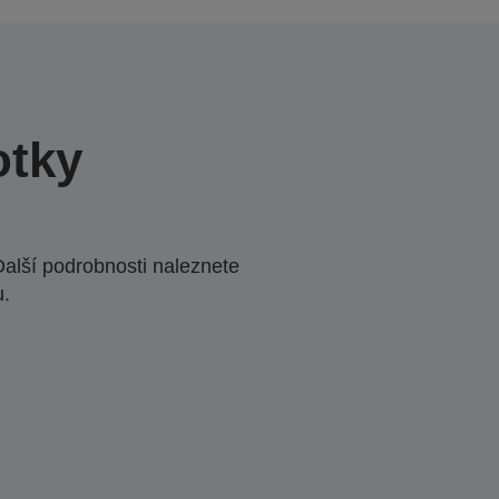
otky
Další podrobnosti naleznete
u.