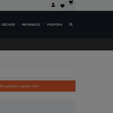
OBCHOD
INFORMACE
PODPORA
alší podpoře najdete níže.