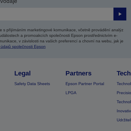
avodaje
Odesl
e s přijímáním marketingové komunikace, včetně provádění analýz
událostech a promoakcích společnosti Epson prostřednictvím e-
unikace, v závislosti na vašich preferencí a chovní na webu, jak je
 údajů společnosti Epson
Legal
Partners
Tech
Safety Data Sheets
Epson Partner Portal
Technol
LPGA
Precisi
Technol
Inovati
Udržite