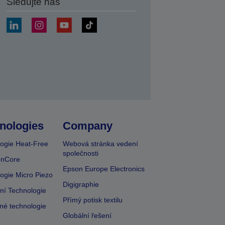
Sledujte nás
at
nologies
Company
ogie Heat-Free
Webová stránka vedení
společnosti
onCore
Epson Europe Electronics
ogie Micro Piezo
Digigraphie
vní Technologie
Přímý potisk textilu
lné technologie
Globální řešení