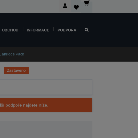
OBCHOD
INFORMACE
PODPORA
Cartridge Pack
Zastaveno
alší podpoře najdete níže.