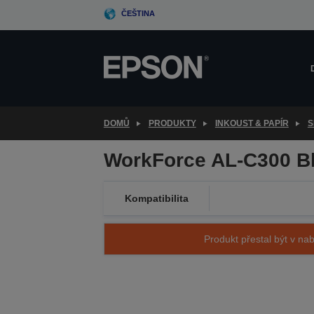
Skip
ČEŠTINA
to
main
content
DOMŮ
PRODUKTY
INKOUST & PAPÍR
S
WorkForce AL-C300 Bl
Kompatibilita
Produkt přestal být v nab