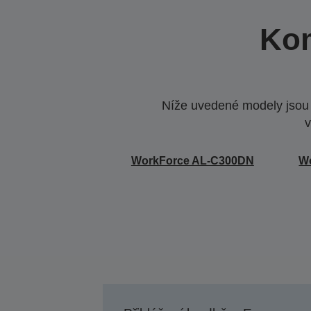
Kom
Níže uvedené modely jsou k
v
WorkForce AL-C300DN
W