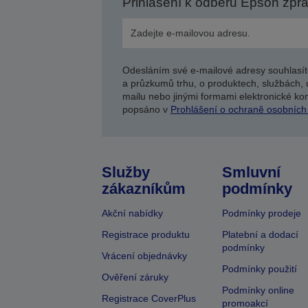
Přihlášení k odběru Epson zpr
Odesláním své e-mailové adresy souhlasít
a průzkumů trhu, o produktech, službách, 
mailu nebo jinými formami elektronické kom
popsáno v
Prohlášení o ochraně osobních
Služby
Smluvní
zákazníkům
podmínky
Akční nabídky
Podmínky prodeje
Registrace produktu
Platební a dodací
podmínky
Vrácení objednávky
Podmínky použití
Ověření záruky
Podmínky online
Registrace CoverPlus
promoakcí