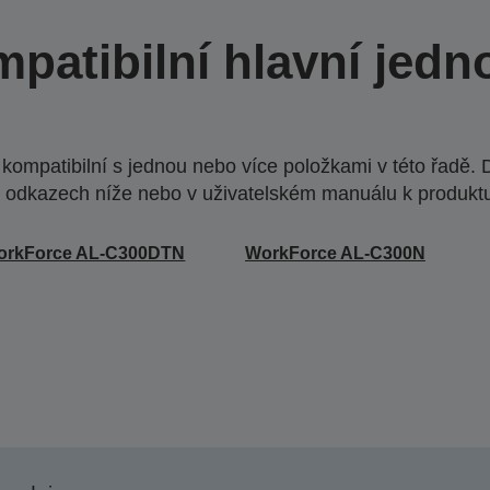
patibilní hlavní jedn
ompatibilní s jednou nebo více položkami v této řadě. 
 odkazech níže nebo v uživatelském manuálu k produkt
orkForce AL-C300DTN
WorkForce AL-C300N