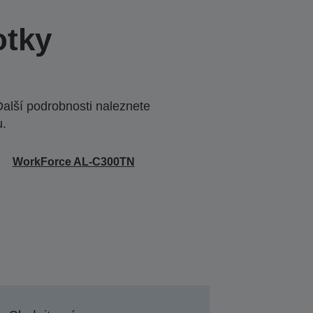
otky
Další podrobnosti naleznete
u.
WorkForce AL-C300TN