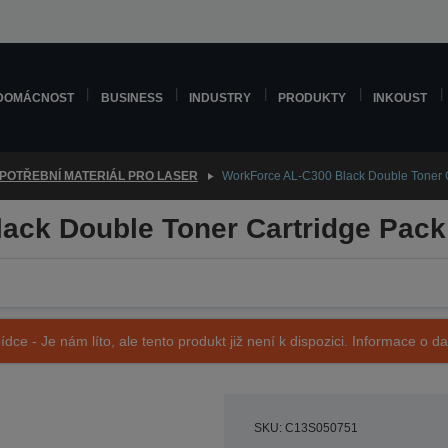
DOMÁCNOST
BUSINESS
INDUSTRY
PRODUKTY
INKOUST
POTŘEBNÍ MATERIÁL PRO LASER
WorkForce AL-C300 Black Double Toner 
ack Double Toner Cartridge Pack
ídce - Je nám líto, ale tento produkt již není k dispozici. Informace o d
SKU: C13S050751