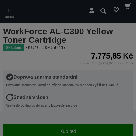
Skip
to
Hledat
main
Nabídka
content
WorkForce AL-C300 Yellow
Toner Cartridge
SKU: C13S050747
Skladem
7.775,85 Kč
včetně DPH (6.426,32 Kč bez DPH)
Doprava zdarma standardní
Bezplatné standardní doručení všech objednávek s cenou vyšší než 740 Kč
Snadné vrácení
Vraťte do 30 dnů od doručení.
Dozvědět se více
Kup teď