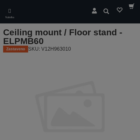
Skip
to
Hledat
main
Nabídka
content
Ceiling mount / Floor stand -
ELPMB60
SKU: V12H963010
Zastaveno