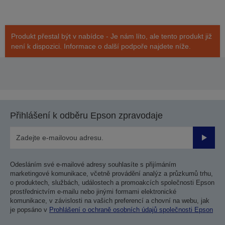
Produkt přestal být v nabídce - Je nám líto, ale tento produkt již
není k dispozici. Informace o další podpoře najdete níže.
Přihlášení k odběru Epson zpravodaje
Odesla
Odesláním své e-mailové adresy souhlasíte s přijímáním
marketingové komunikace, včetně provádění analýz a průzkumů trhu,
o produktech, službách, událostech a promoakcích společnosti Epson
prostřednictvím e-mailu nebo jinými formami elektronické
komunikace, v závislosti na vašich preferencí a chovní na webu, jak
je popsáno v
Prohlášení o ochraně osobních údajů společnosti Epson