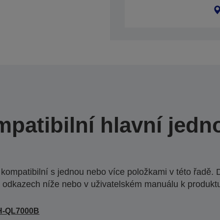
patibilní hlavní jedn
ompatibilní s jednou nebo více položkami v této řadě. 
 odkazech níže nebo v uživatelském manuálu k produkt
H-QL7000B