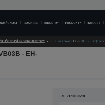
DOMÁCNOST
BUSINESS
INDUSTRY
PRODUKTY
INKOUST
ÍSLUŠENSTVÍ PRO PROJEKTORY
UST Lens cover - ELPVB03B - EH-QLxxxx 
VB03B - EH-
SKU: V12H003AM0