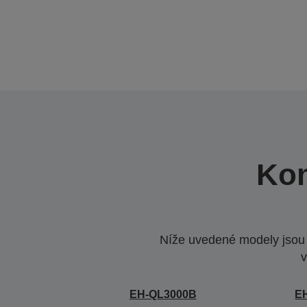
Kom
Níže uvedené modely jsou k
v
EH-QL3000B
E