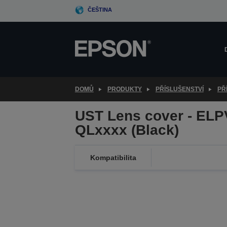
Skip
ČEŠTINA
to
main
content
DOMŮ
PRODUKTY
PŘÍSLUŠENSTVÍ
PŘ
UST Lens cover - ELP
QLxxxx (Black)
Kompatibilita