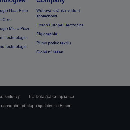
nologies
Company
ogie Heat-Free
Webová stránka vedení
společnosti
onCore
Epson Europe Electronics
ogie Micro Piezo
Digigraphie
vní Technologie
Přímý potisk textilu
lné technologie
Globální řešení
od smlouvy
EU Data Act Compliance
 usnadnění přístupu společnosti Epson