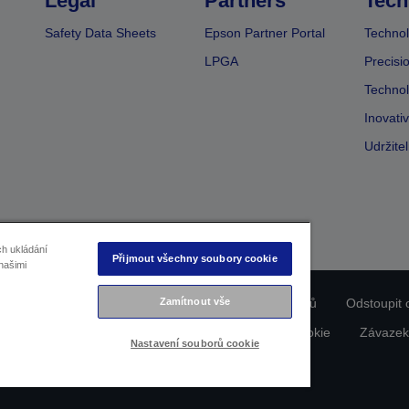
Legal
Partners
Tech
Safety Data Sheets
Epson Partner Portal
Technol
LPGA
Precisi
Technol
Inovati
Udržite
ch ukládání
Přijmout všechny soubory cookie
našimi
ladu produktu
Prohlášení o ochraně osobních údajů
Zamítnout vše
Odstoupit 
dajích nás kontaktujte
Informace o souborech cookie
Závazek
Nastavení souborů cookie
Copyright © 2026 Seiko Epson