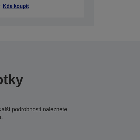
Kde koupit
otky
Další podrobnosti naleznete
u.