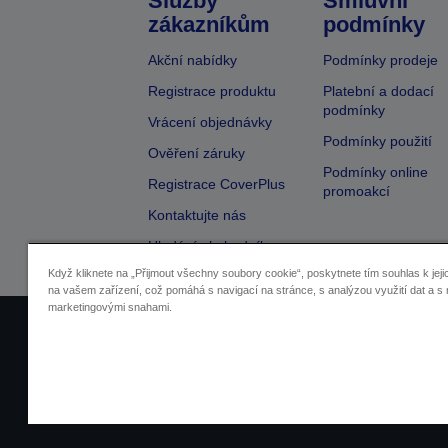
Služby
Smluvní
zákazníkům
podmínky
Akční nabídky
Podmínky prodeje
Registrace produktu
Platební a dodací
podmínky
Vrácení objednávky
Podmínky použití
Ověření záruky
Podmínky online
Registrace CoverPlus
promoakcí
Kontaktujte nás
Hledání obchodníka
Když kliknete na „Přijmout všechny soubory cookie“, poskytnete tím souhlas k jeji
na vašem zařízení, což pomáhá s navigací na stránce, s analýzou využití dat a s 
marketingovými snahami.
Identifikace prodejců
Identifikace sou
Pro více informací o vašich osobních ú