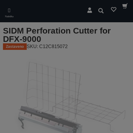
Skip
to
Hledat
main
Nabídka
content
SIDM Perforation Cutter for
DFX-9000
SKU: C12C815072
Zastaveno