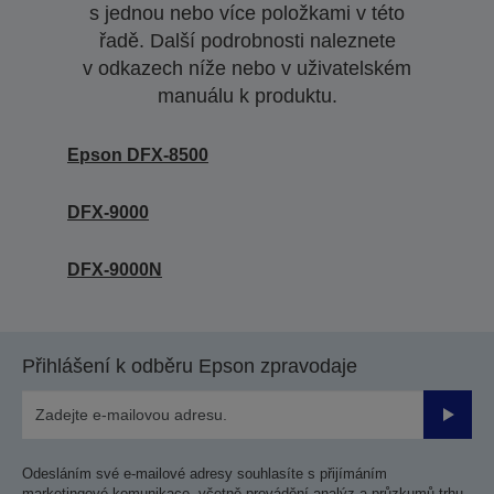
s jednou nebo více položkami v této
řadě. Další podrobnosti naleznete
v odkazech níže nebo v uživatelském
manuálu k produktu.
Epson DFX-8500
DFX-9000
DFX-9000N
Přihlášení k odběru Epson zpravodaje
Odesla
Odesláním své e-mailové adresy souhlasíte s přijímáním
marketingové komunikace, včetně provádění analýz a průzkumů trhu,