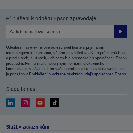
Přihlášení k odběru Epson zpravodaje
Odesla
Odesláním své e-mailové adresy souhlasíte s přijímáním
marketingové komunikace, včetně provádění analýz a průzkumů trhu,
o produktech, službách, událostech a promoakcích společnosti Epson
prostřednictvím e-mailu nebo jinými formami elektronické
komunikace, v závislosti na vašich preferencí a chovní na webu, jak
je popsáno v
Prohlášení o ochraně osobních údajů společnosti Epson
Sledujte nás
Služby zákazníkům