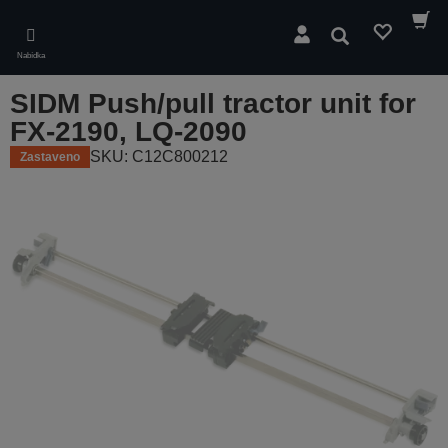
Skip
to
Hledat
main
Nabídka
content
SIDM Push/pull tractor unit for
FX-2190, LQ-2090
SKU: C12C800212
Zastaveno