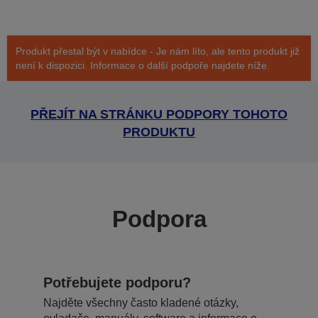
Produkt přestal být v nabídce - Je nám líto, ale tento produkt již
není k dispozici. Informace o další podpoře najdete níže.
PŘEJÍT NA STRÁNKU PODPORY TOHOTO
PRODUKTU
Podpora
Potřebujete podporu?
Najděte všechny často kladené otázky,