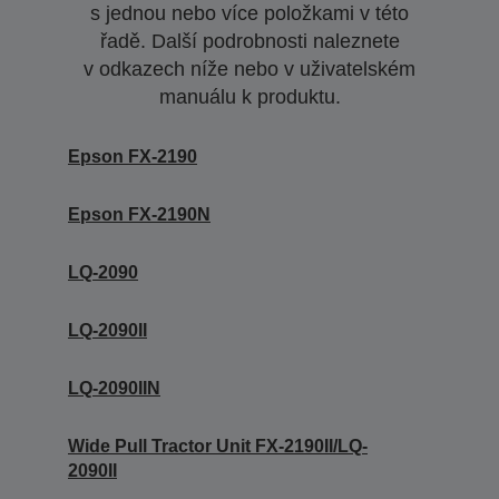
s jednou nebo více položkami v této
řadě. Další podrobnosti naleznete
v odkazech níže nebo v uživatelském
manuálu k produktu.
Epson FX-2190
Epson FX-2190N
LQ-2090
LQ-2090II
LQ-2090IIN
Wide Pull Tractor Unit FX-2190II/LQ-
2090II