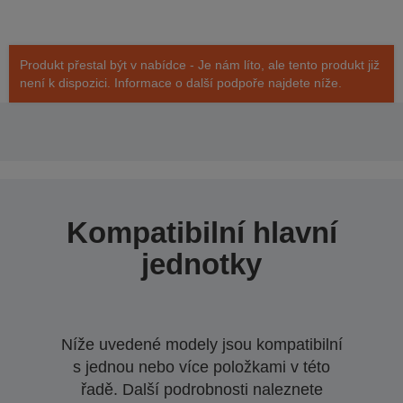
Produkt přestal být v nabídce - Je nám líto, ale tento produkt již
není k dispozici. Informace o další podpoře najdete níže.
Kompatibilní hlavní
jednotky
Níže uvedené modely jsou kompatibilní
s jednou nebo více položkami v této
řadě. Další podrobnosti naleznete