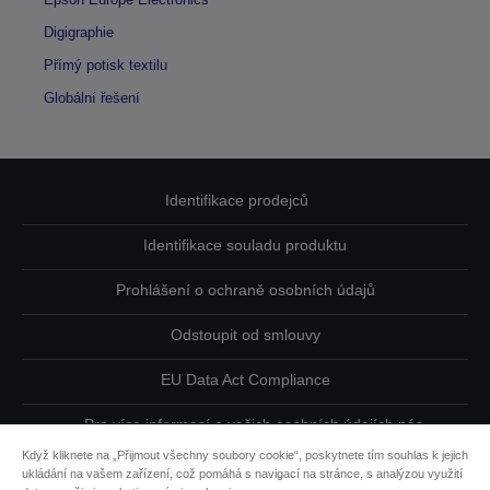
Digigraphie
Přímý potisk textilu
Globální řešení
Identifikace prodejců
Identifikace souladu produktu
Prohlášení o ochraně osobních údajů
Odstoupit od smlouvy
EU Data Act Compliance
Pro více informací o vašich osobních údajích nás
kontaktujte
Když kliknete na „Přijmout všechny soubory cookie“, poskytnete tím souhlas k jejich
ukládání na vašem zařízení, což pomáhá s navigací na stránce, s analýzou využití