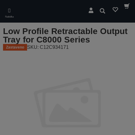
Skip
to
Hledat
main
Nabídka
content
Low Profile Retractable Output
Tray for C8000 Series
SKU: C12C934171
Zastaveno