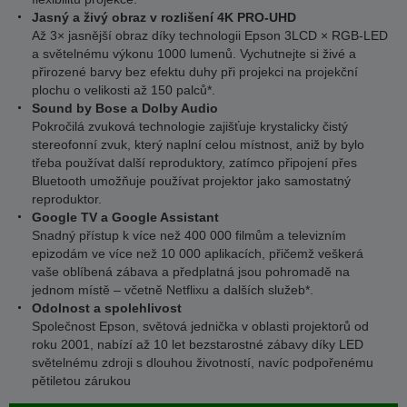
Jasný a živý obraz v rozlišení 4K PRO-UHD
Až 3× jasnější obraz díky technologii Epson 3LCD × RGB-LED
a světelnému výkonu 1000 lumenů. Vychutnejte si živé a
přirozené barvy bez efektu duhy při projekci na projekční
plochu o velikosti až 150 palců*.
Sound by Bose a Dolby Audio
Pokročilá zvuková technologie zajišťuje krystalicky čistý
stereofonní zvuk, který naplní celou místnost, aniž by bylo
třeba používat další reproduktory, zatímco připojení přes
Bluetooth umožňuje používat projektor jako samostatný
reproduktor.
Google TV a Google Assistant
Snadný přístup k více než 400 000 filmům a televizním
epizodám ve více než 10 000 aplikacích, přičemž veškerá
vaše oblíbená zábava a předplatná jsou pohromadě na
jednom místě – včetně Netflixu a dalších služeb*.
Odolnost a spolehlivost
Společnost Epson, světová jednička v oblasti projektorů od
roku 2001, nabízí až 10 let bezstarostné zábavy díky LED
světelnému zdroji s dlouhou životností, navíc podpořenému
pětiletou zárukou