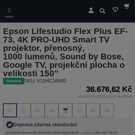
Skip
to
Hledat
main
Nabídka
content
Epson Lifestudio Flex Plus EF-
73, 4K PRO-UHD Smart TV
projektor, přenosný,
1000 lumenů, Sound by Bose,
Google TV, projekční plocha o
velikosti 150''
SKU: V11HC16840
Skladem
36.676,62 Kč
včetně DPH (30.311,26 Kč bez DPH)
Doprava zdarma standardní
Bezplatné standardní doručení všech objednávek s cenou vyšší než 740 Kč