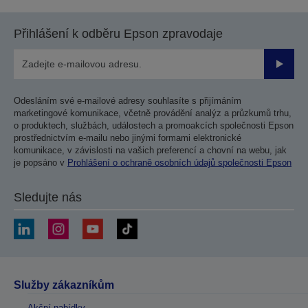
Přihlášení k odběru Epson zpravodaje
Odesla
Odesláním své e-mailové adresy souhlasíte s přijímáním
marketingové komunikace, včetně provádění analýz a průzkumů trhu,
o produktech, službách, událostech a promoakcích společnosti Epson
prostřednictvím e-mailu nebo jinými formami elektronické
komunikace, v závislosti na vašich preferencí a chovní na webu, jak
je popsáno v
Prohlášení o ochraně osobních údajů společnosti Epson
Sledujte nás
Služby zákazníkům
Akční nabídky