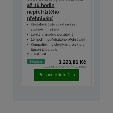
až 15 hodin
nepřetržitého
přehrávání
Křišťálově čistý vokál se šesti
zvukovými režimy
Lehký a snadno použitelný
15 hodin nepřetržitého přehrávání
Kompatibilní s chytrými projektory
Epson Lifestudio
V12HC00080
3.223,86 Kč
Skladem
Nedostu
včetně DPH (2.664,35 Kč bez DPH)
Přesunout do košíku