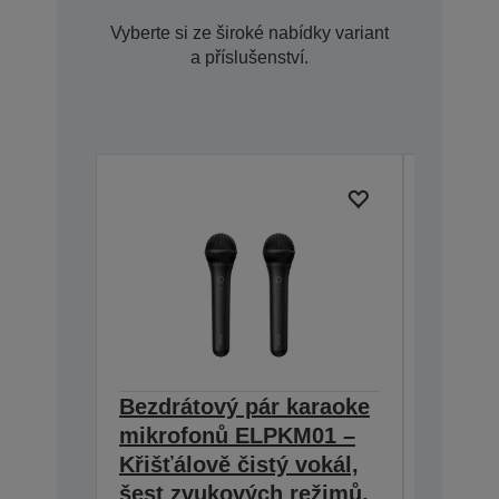
Vyberte si ze široké nabídky variant
a příslušenství.
Bezdrátový pár karaoke
Safety
V12H003W
mikrofonů ELPKM01 –
Křišťálově čistý vokál,
šest zvukových režimů,