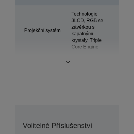
Technologie
3LCD, RGB se
závěrkou s
Projekční systém
kapalnými
krystaly, Triple
Core Engine
LCD panel
0,62 palců
Volitelné Příslušenství