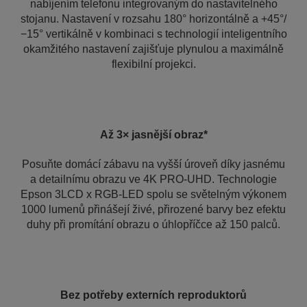
nabíjením telefonu integrovaným do nastavitelného
stojanu. Nastavení v rozsahu 180° horizontálně a +45°/
−15° vertikálně v kombinaci s technologií inteligentního
okamžitého nastavení zajišťuje plynulou a maximálně
flexibilní projekci.
Až 3× jasnější obraz*
Posuňte domácí zábavu na vyšší úroveň díky jasnému
a detailnímu obrazu ve 4K PRO-UHD. Technologie
Epson 3LCD x RGB-LED spolu se světelným výkonem
1000 lumenů přinášejí živé, přirozené barvy bez efektu
duhy při promítání obrazu o úhlopříčce až 150 palců.
Bez potřeby externích reproduktorů