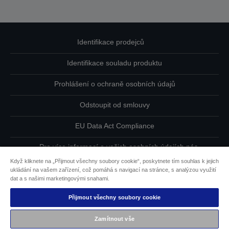
Identifikace prodejců
Identifikace souladu produktu
Prohlášení o ochraně osobních údajů
Odstoupit od smlouvy
EU Data Act Compliance
Pro více informací o vašich osobních údajích nás
kontaktujte
Když kliknete na „Přijmout všechny soubory cookie“, poskytnete tím souhlas k jejich
ukládání na vašem zařízení, což pomáhá s navigací na stránce, s analýzou využití
Informace o souborech cookie
dat a s našimi marketingovými snahami.
Přijmout všechny soubory cookie
Závazek usnadnění přístupu společnosti Epson
Zamítnout vše
Copyright © 2026 Seiko Epson