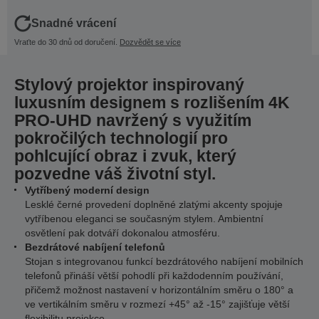
Snadné vrácení
Vraťte do 30 dnů od doručení.
Dozvědět se více
Stylový projektor inspirovaný
luxusním designem s rozlišením 4K
PRO-UHD navržený s využitím
pokročilých technologií pro
pohlcující obraz i zvuk, který
pozvedne váš životní styl.
Vytříbený moderní design
Lesklé černé provedení doplněné zlatými akcenty spojuje
vytříbenou eleganci se současným stylem. Ambientní
osvětlení pak dotváří dokonalou atmosféru.
Bezdrátové nabíjení telefonů
Stojan s integrovanou funkcí bezdrátového nabíjení mobilních
telefonů přináší větší pohodlí při každodenním používání,
přičemž možnost nastavení v horizontálním směru o 180° a
ve vertikálním směru v rozmezí +45° až -15° zajišťuje větší
flexibilitu projekce.