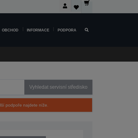
OBCHOD
INFORMACE
PODPORA
Vyhledat servisní středisko
alší podpoře najdete níže.