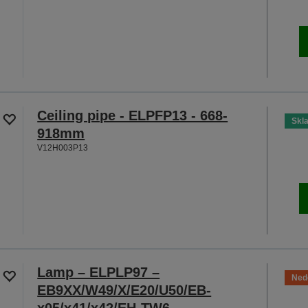
Ceiling pipe - ELPFP13 - 668-
Skl
918mm
V12H003P13
Lamp – ELPLP97 –
Ned
EB9XX/W49/X/E20/U50/EB-
x05/x41/x42/EH-TW6