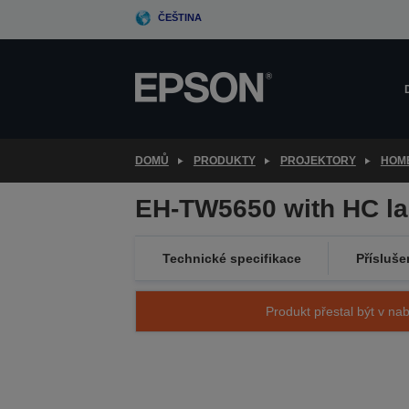
Skip
ČEŠTINA
to
main
content
DOMŮ
PRODUKTY
PROJEKTORY
HOM
EH-TW5650 with HC l
Technické specifikace
Přísluše
Produkt přestal být v nab