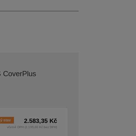
1080p
S CoverPlus
2.583,35 Kč
ý stav
včetně DPH (2.135,00 Kč bez DPH)