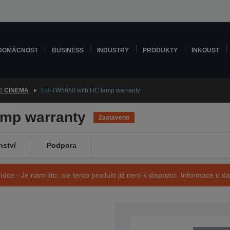
DOMÁCNOST
BUSINESS
INDUSTRY
PRODUKTY
INKOUST
E CINEMA
EH-TW5650 with HC lamp warranty
amp warranty
Zastaveno
nství
Podpora
ídce - Je nám líto, ale tento produkt již není k dispozici. Informace o d
SKU: V11H852040