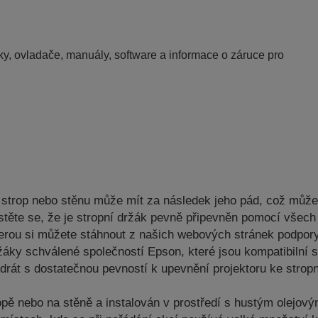
y, ovladače, manuály, software a informace o záruce pro
a strop nebo stěnu může mít za následek jeho pád, což můž
ujistěte se, že je stropní držák pevně připevněn pomocí vš
kterou si můžete stáhnout z našich webových stránek podpor
žáky schválené společností Epson, které jsou kompatibilní
drát s dostatečnou pevností k upevnění projektoru ke strop
opě nebo na stěně a instalován v prostředí s hustým olejo