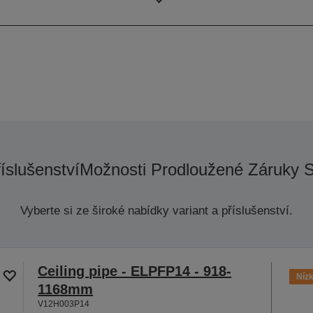
Rozlišení
říslušenství
Možnosti Prodloužené Záruky 
Vyberte si ze široké nabídky variant a příslušenství.
Ceiling pipe - ELPFP14 - 918-
Nízk
1168mm
V12H003P14