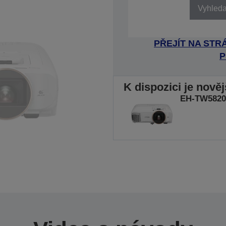
Vyhledat
PŘEJÍT NA ST
P
K dispozici je nově
EH-TW5820 