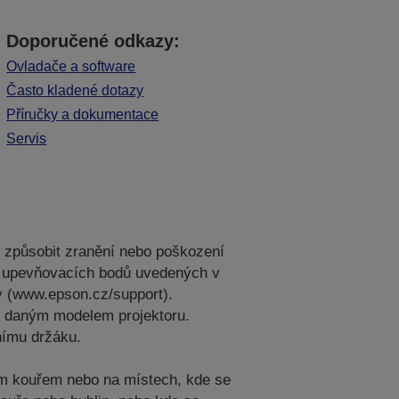
Doporučené odkazy:
Ovladače a software
Často kladené dotazy
Příručky a dokumentace
Servis
e způsobit zranění nebo poškození
ech upevňovacích bodů uvedených v
y (www.epson.cz/support).
 s daným modelem projektoru.
nímu držáku.
vým kouřem nebo na místech, kde se