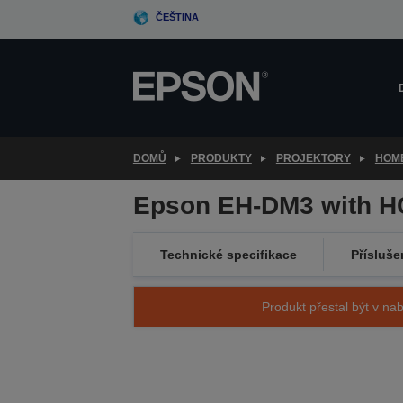
Skip
ČEŠTINA
to
main
content
DOMŮ
PRODUKTY
PROJEKTORY
HOM
Epson EH-DM3 with H
Technické specifikace
Přísluše
Produkt přestal být v nab