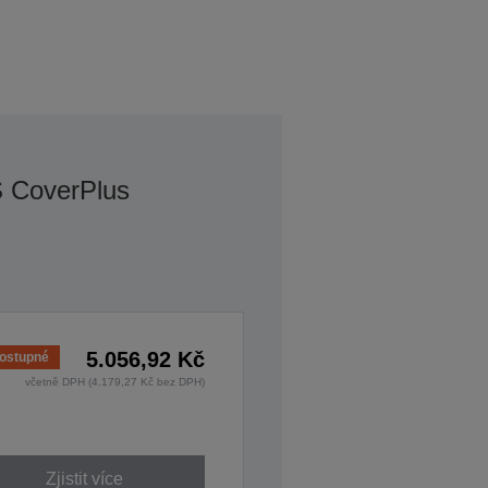
S CoverPlus
5.056,92 Kč
ostupné
včetně DPH (4.179,27 Kč bez DPH)
Zjistit více