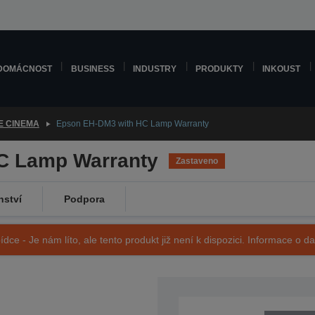
DOMÁCNOST
BUSINESS
INDUSTRY
PRODUKTY
INKOUST
E CINEMA
Epson EH-DM3 with HC Lamp Warranty
C Lamp Warranty
Zastaveno
nství
Podpora
ídce - Je nám líto, ale tento produkt již není k dispozici. Informace o d
SKU: V11H319240LW