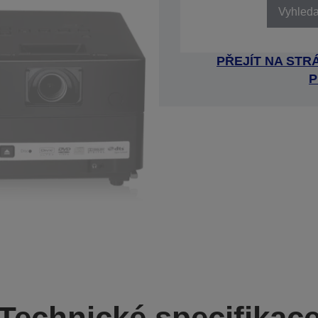
Vyhledat
PŘEJÍT NA ST
P
Technické specifikac