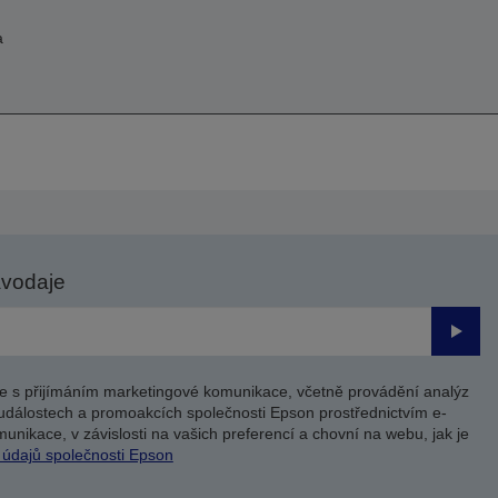
a
avodaje
Odesl
e s přijímáním marketingové komunikace, včetně provádění analýz
událostech a promoakcích společnosti Epson prostřednictvím e-
unikace, v závislosti na vašich preferencí a chovní na webu, jak je
 údajů společnosti Epson