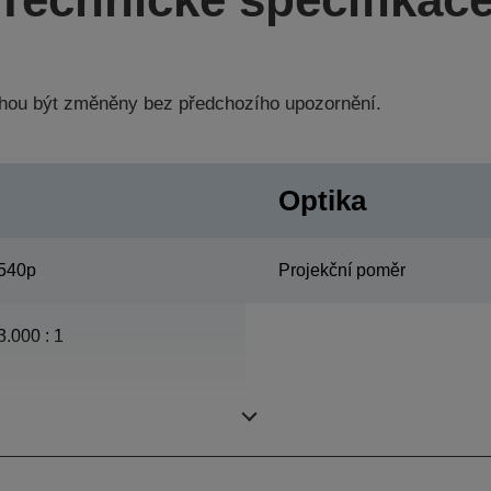
hou být změněny bez předchozího upozornění.
Optika
540p
Projekční poměr
3.000 : 1
ETORL, 200 W, 5.000 h
životnost