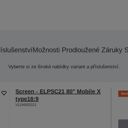
říslušenství
Možnosti Prodloužené Záruky 
Vyberte si ze široké nabídky variant a příslušenství.
Screen - ELPSC21 80" Mobile X
Ned
type16:9
V12H002S21