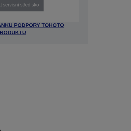
 servisní středisko
RÁNKU PODPORY TOHOTO
RODUKTU
e