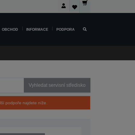
OBCHOD
INFORMACE
PODPORA
Vyhledat servisní středisko
alší podpoře najdete níže.