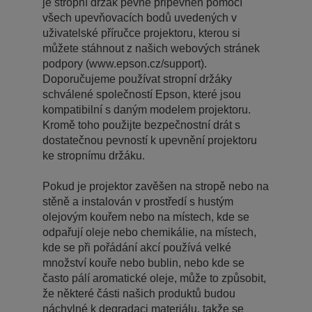
je stropní držák pevně připevněn pomocí
všech upevňovacích bodů uvedených v
uživatelské příručce projektoru, kterou si
můžete stáhnout z našich webových stránek
podpory (www.epson.cz/support).
Doporučujeme používat stropní držáky
schválené společností Epson, které jsou
kompatibilní s daným modelem projektoru.
Kromě toho použijte bezpečnostní drát s
dostatečnou pevností k upevnění projektoru
ke stropnímu držáku.
Pokud je projektor zavěšen na stropě nebo na
stěně a instalován v prostředí s hustým
olejovým kouřem nebo na místech, kde se
odpařují oleje nebo chemikálie, na místech,
kde se při pořádání akcí používá velké
množství kouře nebo bublin, nebo kde se
často pálí aromatické oleje, může to způsobit,
že některé části našich produktů budou
náchylné k degradaci materiálu, takže se