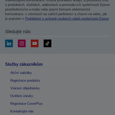
marketingové komunikace, včetně provádění analýz a průzkumů trhu,
o produktech, službách, událostech a promoakcích společnosti Epson
prostřednictvím e-mailu nebo jinými formami elektronické
komunikace, v závislosti na vašich preferencí a chovní na webu, jak
je popsáno v
Prohlášení o ochraně osobních údajů společnosti Epson
Sledujte nás
Služby zákazníkům
Akční nabídky
Registrace produktu
Vrácení objednávky
Ověření záruky
Registrace CoverPlus
Kontaktujte nás