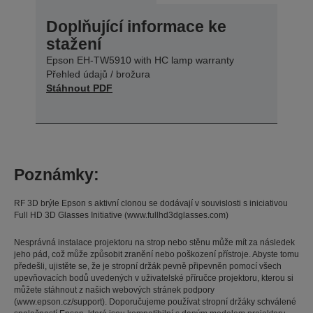
Doplňující informace ke
stažení
Epson EH-TW5910 with HC lamp warranty
Přehled údajů / brožura
Stáhnout PDF
Poznámky:
RF 3D brýle Epson s aktivní clonou se dodávají v souvislosti s iniciativou
Full HD 3D Glasses Initiative (www.fullhd3dglasses.com)
Nesprávná instalace projektoru na strop nebo stěnu může mít za následek
jeho pád, což může způsobit zranění nebo poškození přístroje. Abyste tomu
předešli, ujistěte se, že je stropní držák pevně připevněn pomocí všech
upevňovacích bodů uvedených v uživatelské příručce projektoru, kterou si
můžete stáhnout z našich webových stránek podpory
(www.epson.cz/support). Doporučujeme používat stropní držáky schválené