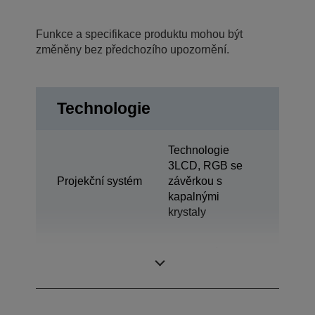
Funkce a specifikace produktu mohou být
změněny bez předchozího upozornění.
Technologie
Technologie
3LCD, RGB se
Projekční systém
závěrkou s
kapalnými
krystaly
0,61 palců s MLA
LCD panel
(D9)