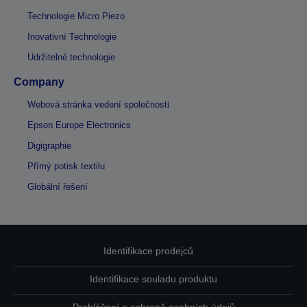
Technologie Micro Piezo
Inovativní Technologie
Udržitelné technologie
Company
Webová stránka vedení společnosti
Epson Europe Electronics
Digigraphie
Přímý potisk textilu
Globální řešení
Identifikace prodejců
Identifikace souladu produktu
Prohlášení o ochraně osobních údajů