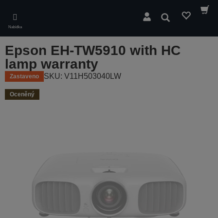
Skip
to
Hledat
main
Nabídka
content
Epson EH-TW5910 with HC
lamp warranty
SKU: V11H503040LW
Zastaveno
Oceněný