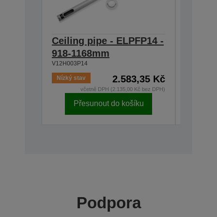
Ceiling pipe - ELPFP14 -
Ceilin
918-1168mm
668-9
V12H003P14
V12H003P
2.583,35 Kč
Nízký stav
Skladem
včetně DPH (2.135,00 Kč bez DPH)
v
Přesunout do košíku
Př
Podpora