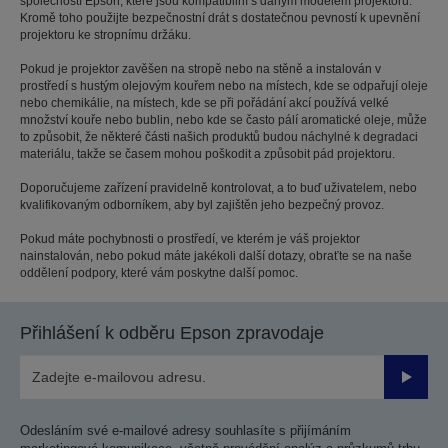
společností Epson, které jsou kompatibilní s daným modelem projektoru.
Kromě toho použijte bezpečnostní drát s dostatečnou pevností k upevnění
projektoru ke stropnímu držáku.
Pokud je projektor zavěšen na stropě nebo na stěně a instalován v
prostředí s hustým olejovým kouřem nebo na místech, kde se odpařují oleje
nebo chemikálie, na místech, kde se při pořádání akcí používá velké
množství kouře nebo bublin, nebo kde se často pálí aromatické oleje, může
to způsobit, že některé části našich produktů budou náchylné k degradaci
materiálu, takže se časem mohou poškodit a způsobit pád projektoru.
Doporučujeme zařízení pravidelně kontrolovat, a to buď uživatelem, nebo
kvalifikovaným odborníkem, aby byl zajištěn jeho bezpečný provoz.
Pokud máte pochybnosti o prostředí, ve kterém je váš projektor
nainstalován, nebo pokud máte jakékoli další dotazy, obraťte se na naše
oddělení podpory, které vám poskytne další pomoc.
Přihlášení k odběru Epson zpravodaje
Odesla
Odesláním své e-mailové adresy souhlasíte s přijímáním