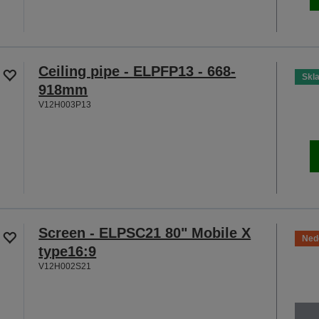
Ceiling pipe - ELPFP13 - 668-
Skl
918mm
V12H003P13
Screen - ELPSC21 80" Mobile X
Ned
type16:9
V12H002S21