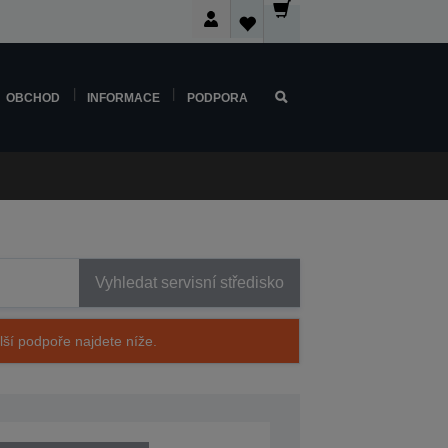
OBCHOD
INFORMACE
PODPORA
Vyhledat servisní středisko
alší podpoře najdete níže.