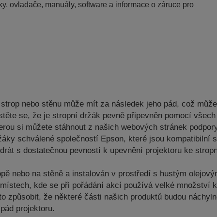
y, ovladače, manuály, software a informace o záruce pro
a strop nebo stěnu může mít za následek jeho pád, což můž
ujistěte se, že je stropní držák pevně připevněn pomocí vš
kterou si můžete stáhnout z našich webových stránek podpor
žáky schválené společností Epson, které jsou kompatibilní
drát s dostatečnou pevností k upevnění projektoru ke strop
opě nebo na stěně a instalován v prostředí s hustým olejo
a místech, kde se při pořádání akcí používá velké množství 
to způsobit, že některé části našich produktů budou náchyln
pád projektoru.