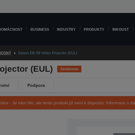
DOMÁCNOST
BUSINESS
INDUSTRY
PRODUKTY
INKOUST
NOSNÝ
Epson EB-S8 Video Projector (EUL)
ojector (EUL)
Zastaveno
nství
Podpora
ídce - Je nám líto, ale tento produkt již není k dispozici. Informace o d
SKU: V11H309040