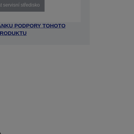
 servisní středisko
RÁNKU PODPORY TOHOTO
RODUKTU
e