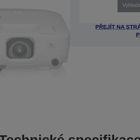
Vyhledat
PŘEJÍT NA ST
P
Technické specifikac