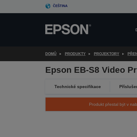
Skip
ČEŠTINA
to
main
content
DOMŮ
PRODUKTY
PROJEKTORY
PŘE
Epson EB-S8 Video Pr
Technické specifikace
Přísluše
Produkt přestal být v nab