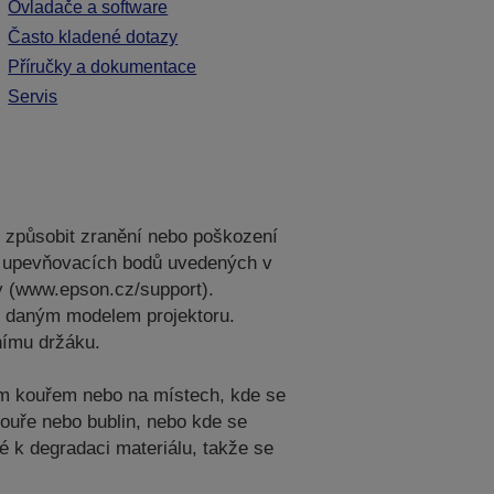
Ovladače a software
Často kladené dotazy
Příručky a dokumentace
Servis
e způsobit zranění nebo poškození
ech upevňovacích bodů uvedených v
y (www.epson.cz/support).
 s daným modelem projektoru.
nímu držáku.
vým kouřem nebo na místech, kde se
kouře nebo bublin, nebo kde se
é k degradaci materiálu, takže se