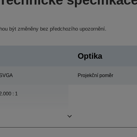
hou být změněny bez předchozího upozornění.
Optika
SVGA
Projekční poměr
2.000 : 1
ETORL, 200 W, 5.000 h
životnost