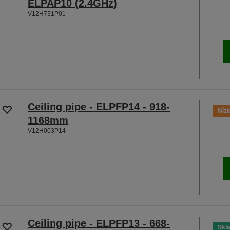
ELPAP10 (2.4GHz)
V12H731P01
Ceiling pipe - ELPFP14 - 918-
Nízk
1168mm
V12H003P14
Ceiling pipe - ELPFP13 - 668-
Skl