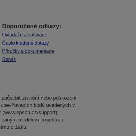
Doporučené odkazy:
Ovladače a software
Často kladené dotazy
Příručky a dokumentace
Servis
e způsobit zranění nebo poškození
ech upevňovacích bodů uvedených v
y (www.epson.cz/support).
 s daným modelem projektoru.
nímu držáku.