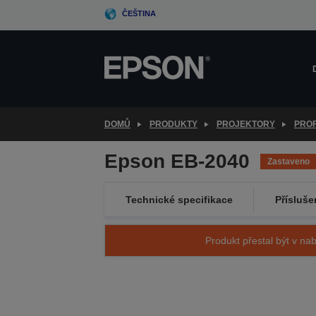
Skip
ČEŠTINA
to
main
content
DOMŮ
PRODUKTY
PROJEKTORY
PROF
Epson EB-2040
Zastaveno
Technické specifikace
Přísluše
Produkt přestal být v nab