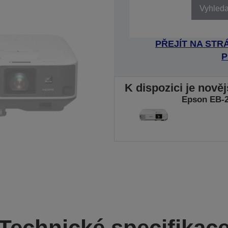
Vyhledat
PŘEJÍT NA ST
P
K dispozici je nově
Epson EB-
Technické specifikac