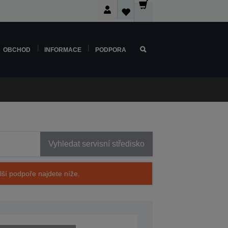
OBCHOD
INFORMACE
PODPORA
Vyhledat servisní středisko
alší podpoře najdete níže.