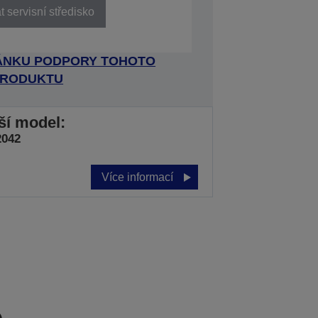
 servisní středisko
RÁNKU PODPORY TOHOTO
RODUKTU
jší model:
2042
Více informací
e