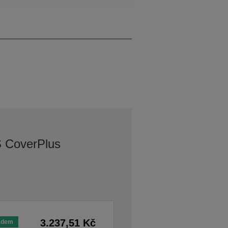
XGA
S CoverPlus
3.237,51 Kč
adem