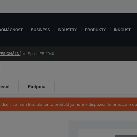
DOMÁCNOST
BUSINESS
INDUSTRY
PRODUKTY
INKOUST
ESIONÁLNÍ
Epson EB-2040
nství
Podpora
ídce - Je nám líto, ale tento produkt již není k dispozici. Informace o d
SKU: V11H822040