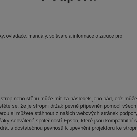
y, ovladače, manuály, software a informace o záruce pro
a strop nebo stěnu může mít za následek jeho pád, což můž
ujistěte se, že je stropní držák pevně připevněn pomocí vš
kterou si můžete stáhnout z našich webových stránek podpor
žáky schválené společností Epson, které jsou kompatibilní
drát s dostatečnou pevností k upevnění projektoru ke strop