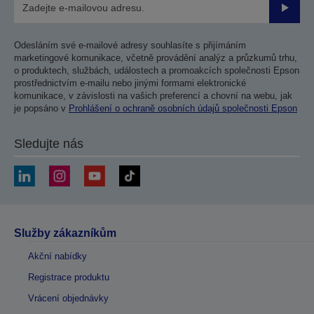
Odesla
Odesláním své e-mailové adresy souhlasíte s přijímáním
marketingové komunikace, včetně provádění analýz a průzkumů trhu,
o produktech, službách, událostech a promoakcích společnosti Epson
prostřednictvím e-mailu nebo jinými formami elektronické
komunikace, v závislosti na vašich preferencí a chovní na webu, jak
je popsáno v
Prohlášení o ochraně osobních údajů společnosti Epson
Sledujte nás
Služby zákazníkům
Akční nabídky
Registrace produktu
Vrácení objednávky