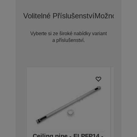
Volitelné Příslušenství
Možnosti Pr
Vyberte si ze široké nabídky variant
a příslušenství.
Ceiling pipe - ELPFP14 -
Air Fil