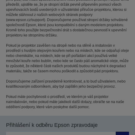
předešli, ujistěte se, že je stropní držák pevně připevněn pomocí všech
upevňovacích bodů uvedených v uživatelské příručce projektoru, kterou si
můžete stáhnout z našich webových stránek podpory
(www.epson.cz/support). Doporučujeme používat stropní držáky schválené
společností Epson, které jsou kompatibilní s daným modelem projektoru.
Kromě toho použijte bezpečnostní drát s dostatečnou pevností k upevnění
projektoru ke stropnímu držáku.
Pokud je projektor zavěšen na stropě nebo na stěně a instalován v
prostředí s hustým olejovým kouřem nebo na místech, kde se odpařují oleje
nebo chemikálie, na místech, kde se při pořádání akcí používá velké
množství kouře nebo bublin, nebo kde se často pálí aromatické oleje, může
to způsobit, že některé části našich produktů budou náchylné k degradaci
materiálu, takže se časem mohou poškodit a způsobit pád projektoru.
Doporučujeme zařízení pravidelně kontrolovat, a to buď uživatelem, nebo
kvalifikovaným odborníkem, aby byl zajištěn jeho bezpečný provoz.
Pokud máte pochybnosti o prostředí, ve kterém je váš projektor
nainstalován, nebo pokud máte jakékoli další dotazy, obraťte se na naše
oddělení podpory, které vám poskytne další pomoc.
Přihlášení k odběru Epson zpravodaje