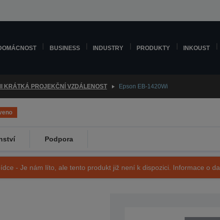
DOMÁCNOST
BUSINESS
INDUSTRY
PRODUKTY
INKOUST
I KRÁTKÁ PROJEKČNÍ VZDÁLENOST
Epson EB-1420Wi
veno
nství
Podpora
ídce - Je nám líto, ale tento produkt již není k dispozici. Informace o d
SKU: V11H612040