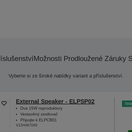
říslušenství
Možnosti Prodloužené Záruky 
Vyberte si ze široké nabídky variant a příslušenství.
External Speaker - ELPSP02
Skl
Dva 15W reproduktory
Vestavěný zesilovač
Připojte k ELPCB01
V12H467040