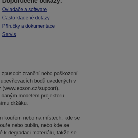
Doporučené odkazy:
Ovladače a software
Často kladené dotazy
Příručky a dokumentace
Servis
e způsobit zranění nebo poškození
ech upevňovacích bodů uvedených v
y (www.epson.cz/support).
 s daným modelem projektoru.
nímu držáku.
vým kouřem nebo na místech, kde se
kouře nebo bublin, nebo kde se
é k degradaci materiálu, takže se