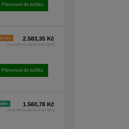
Přesunout do košíku
2.583,35 Kč
ý stav
včetně DPH (2.135,00 Kč bez DPH)
Přesunout do košíku
1.560,78 Kč
adem
včetně DPH (1.289,90 Kč bez DPH)