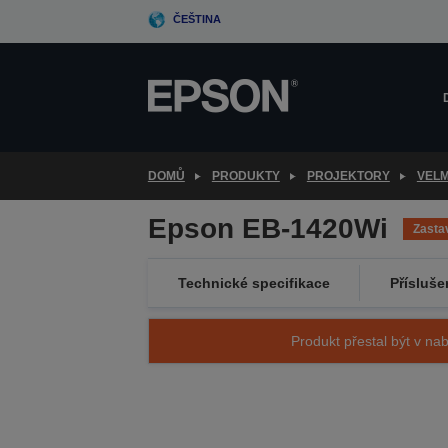
Skip
ČEŠTINA
to
main
content
DOMŮ
PRODUKTY
PROJEKTORY
VELM
Epson EB-1420Wi
Zasta
Technické specifikace
Přísluše
Produkt přestal být v nab