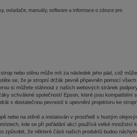
y, ovladače, manuály, software a informace o záruce pro
a strop nebo stěnu může mít za následek jeho pád, což můž
ujistěte se, že je stropní držák pevně připevněn pomocí vš
kterou si můžete stáhnout z našich webových stránek podpor
žáky schválené společností Epson, které jsou kompatibilní
drát s dostatečnou pevností k upevnění projektoru ke strop
opě nebo na stěně a instalován v prostředí s hustým olejo
a místech, kde se při pořádání akcí používá velké množství 
to způsobit, že některé části našich produktů budou náchyln