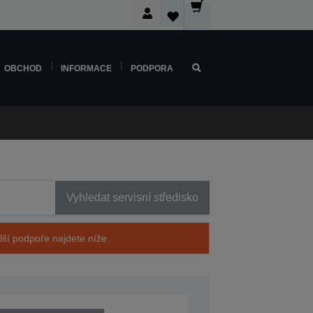
OBCHOD
INFORMACE
PODPORA
Vyhledat servisní středisko
alší podpoře najdete níže.