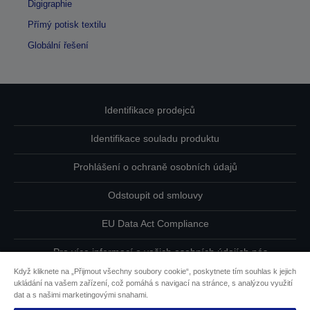
Digigraphie
Přímý potisk textilu
Globální řešení
Identifikace prodejců
Identifikace souladu produktu
Prohlášení o ochraně osobních údajů
Odstoupit od smlouvy
EU Data Act Compliance
Pro více informací o vašich osobních údajích nás
kontaktujte
Když kliknete na „Přijmout všechny soubory cookie“, poskytnete tím souhlas k jejich
ukládání na vašem zařízení, což pomáhá s navigací na stránce, s analýzou využití
Informace o souborech cookie
dat a s našimi marketingovými snahami.