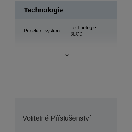
Technologie
Technologie
Projekční systém
3LCD
0,62 palců s C2
LCD panel
Fine
Volitelné Příslušenství