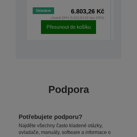
6.803,26 Kč
Skladem
Nízký sta
včetně DPH (5.622,53 Kč bez DPH)
v
Přesunout do košíku
Př
Podpora
Potřebujete podporu?
Najděte všechny často kladené otázky,
ovladače, manuály, software a informace o