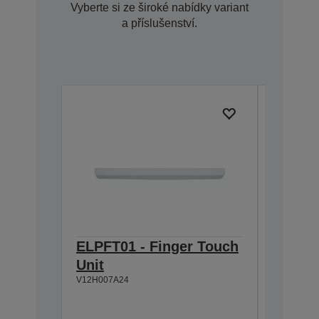
Vyberte si ze široké nabídky variant
a příslušenství.
ELPFT01 - Finger Touch
Držák 
Unit
projek
V12H007A24
krátko
vzdále
V12HA06A