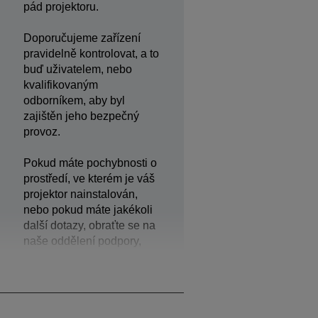
pád projektoru.
Doporučujeme zařízení
pravidelně kontrolovat, a to
buď uživatelem, nebo
kvalifikovaným
odborníkem, aby byl
zajištěn jeho bezpečný
provoz.
Pokud máte pochybnosti o
prostředí, ve kterém je váš
projektor nainstalován,
nebo pokud máte jakékoli
další dotazy, obraťte se na
naše oddělení podpory,
které vám poskytne další
pomoc.