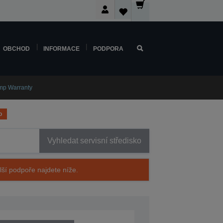
OBCHOD
INFORMACE
PODPORA
mp Warranty
o
Vyhledat servisní středisko
alší podpoře najdete níže.