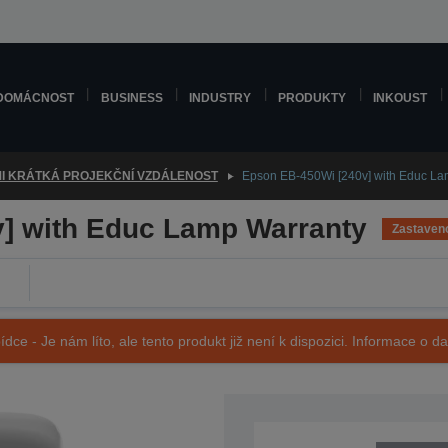
DOMÁCNOST
BUSINESS
INDUSTRY
PRODUKTY
INKOUST
I KRÁTKÁ PROJEKČNÍ VZDÁLENOST
Epson EB-450Wi [240v] with Educ La
] with Educ Lamp Warranty
Zastaven
ídce - Je nám líto, ale tento produkt již není k dispozici. Informace o d
SKU: V11H317040LW