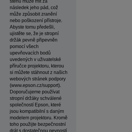
stěnu může mít za
následek jeho pád, což
může způsobit zranění
nebo poškození přístroje.
Abyste tomu předešli,
ujistěte se, že je stropní
držák pevně připevněn
pomocí všech
upevňovacích bodů
uvedených v uživatelské
příručce projektoru, kterou
si můžete stáhnout z našich
webových stránek podpory
(www.epson.cz/support).
Doporučujeme používat
stropní držáky schválené
společností Epson, které
jsou kompatibilní s daným
modelem projektoru. Kromě
toho použijte bezpečnostní
drát s dostatečnou pevností