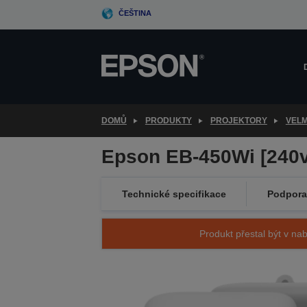
Skip
ČEŠTINA
to
main
content
DOMŮ
PRODUKTY
PROJEKTORY
VELM
Epson EB-450Wi [240v
Technické specifikace
Podpora
Produkt přestal být v nab