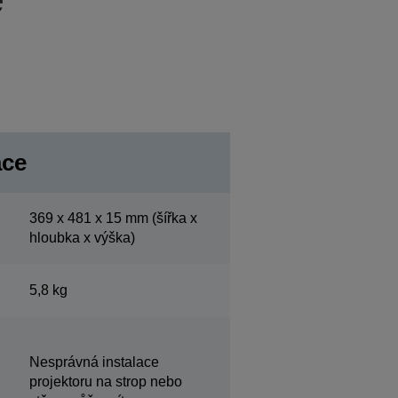
ace
369‎ x 481 x 15 mm (šířka x
hloubka x výška)
5,8 kg
Nesprávná instalace
projektoru na strop nebo