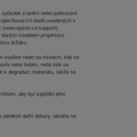
e způsobit zranění nebo poškození
ech upevňovacích bodů uvedených v
y (www.epson.cz/support).
 s daným modelem projektoru.
nímu držáku.
vým kouřem nebo na místech, kde se
kouře nebo bublin, nebo kde se
é k degradaci materiálu, takže se
níkem, aby byl zajištěn jeho
jakékoli další dotazy, obraťte se