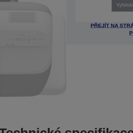
Vyhledat
PŘEJÍT NA ST
P
Technické specifikac