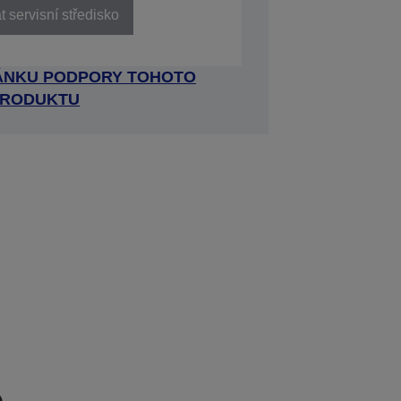
 servisní středisko
RÁNKU PODPORY TOHOTO
RODUKTU
e