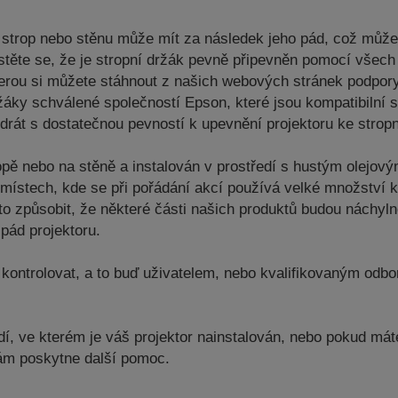
a strop nebo stěnu může mít za následek jeho pád, což můž
ujistěte se, že je stropní držák pevně připevněn pomocí vš
kterou si můžete stáhnout z našich webových stránek podpor
žáky schválené společností Epson, které jsou kompatibilní
drát s dostatečnou pevností k upevnění projektoru ke strop
opě nebo na stěně a instalován v prostředí s hustým olejo
a místech, kde se při pořádání akcí používá velké množství 
to způsobit, že některé části našich produktů budou náchyln
pád projektoru.
kontrolovat, a to buď uživatelem, nebo kvalifikovaným odbor
, ve kterém je váš projektor nainstalován, nebo pokud máte 
vám poskytne další pomoc.