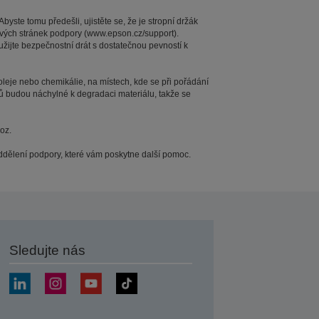
ste tomu předešli, ujistěte se, že je stropní držák
vých stránek podpory (www.epson.cz/support).
ijte bezpečnostní drát s dostatečnou pevností k
leje nebo chemikálie, na místech, kde se při pořádání
tů budou náchylné k degradaci materiálu, takže se
oz.
oddělení podpory, které vám poskytne další pomoc.
Sledujte nás
at