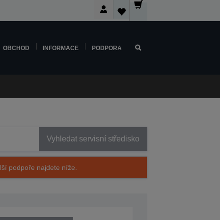
OBCHOD
INFORMACE
PODPORA
Vyhledat servisní středisko
alší podpoře najdete níže.