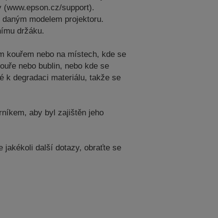
y (www.epson.cz/support).
 s daným modelem projektoru.
nímu držáku.
vým kouřem nebo na místech, kde se
kouře nebo bublin, nebo kde se
é k degradaci materiálu, takže se
níkem, aby byl zajištěn jeho
jakékoli další dotazy, obraťte se