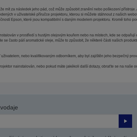
 mít za následek jeho pád, což může způsobit zranění nebo poškození přístroje. Aby
ných v uživatelské příručce projektoru, kterou si můžete stáhnout z našich webo
ností Epson, které jsou kompatibilní s daným modelem projektoru. Kromě toho použ
nstalován v prostředí s hustým olejovým kouřem nebo na místech, kde se odpařují o
e se často pálí aromatické oleje, může to způsobit, že některé části našich produk
ď uživatelem, nebo kvalifikovaným odborníkem, aby byl zajištěn jeho bezpečný prov
rojektor nainstalován, nebo pokud máte jakékoli další dotazy, obraťte se na naše 
avodaje
Odesl