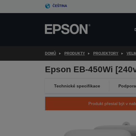
Skip
ČEŠTINA
to
main
content
DOMŮ
PRODUKTY
PROJEKTORY
VELM
Epson EB-450Wi [240v
Technické specifikace
Podpora
Produkt přestal být v nab