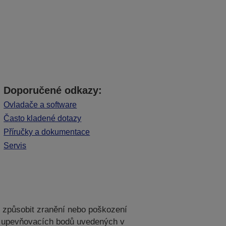
Doporučené odkazy:
Ovladače a software
Často kladené dotazy
Příručky a dokumentace
Servis
e způsobit zranění nebo poškození
ech upevňovacích bodů uvedených v