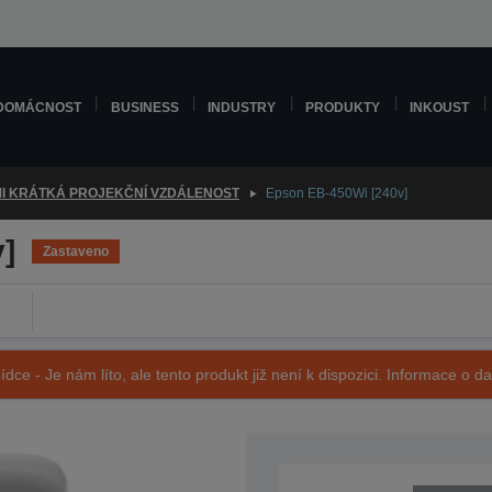
DOMÁCNOST
BUSINESS
INDUSTRY
PRODUKTY
INKOUST
I KRÁTKÁ PROJEKČNÍ VZDÁLENOST
Epson EB-450Wi [240v]
]
Zastaveno
ídce - Je nám líto, ale tento produkt již není k dispozici. Informace o d
SKU: V11H317040