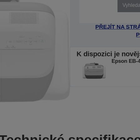
Vyhledat
PŘEJÍT NA ST
P
K dispozici je nově
Epson EB-
Technické specifikac