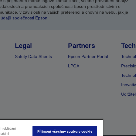
e s přijímáním marketingové komunikace, včetně provádění analýz
událostech a promoakcích společnosti Epson prostřednictvím e-
unikace, v závislosti na vašich preferencí a chovní na webu, jak je
 údajů společnosti Epson
Legal
Partners
Tech
Safety Data Sheets
Epson Partner Portal
Technol
LPGA
Precisi
Technol
Inovati
Udržite
ch ukládání
Přijmout všechny soubory cookie
našimi