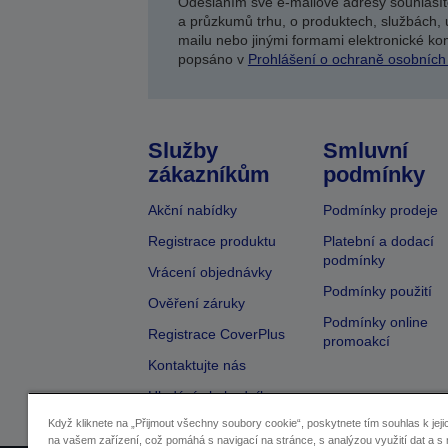
Odesláním své e-mailové adresy souhlasít
a průzkumů trhu, o produktech, službách, 
mailu nebo jinými formami elektronické kom
popsáno v
Prohlášení o ochraně osobních
Služby
Smluvní
zákazníkům
podmínky
Akční nabídky
Podmínky prodeje
Registrace produktu
Platební a dodací
podmínky
Vrácení objednávky
Podmínky použití
Ověření záruky
Podmínky online
Registrace CoverPlus
promoakcí
Kontaktujte nás
Hledání obchodníka
Když kliknete na „Přijmout všechny soubory cookie“, poskytnete tím souhlas k jeji
na vašem zařízení, což pomáhá s navigací na stránce, s analýzou využití dat a s 