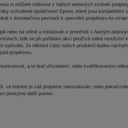
kterou si můžete stáhnout z našich webových stránek podpor
žáky schválené společností Epson, které jsou kompatibilní
drát s dostatečnou pevností k upevnění projektoru ke strop
opě nebo na stěně a instalován v prostředí s hustým olejo
a místech, kde se při pořádání akcí používá velké množství 
to způsobit, že některé části našich produktů budou náchyln
pád projektoru.
kontrolovat, a to buď uživatelem, nebo kvalifikovaným odbor
, ve kterém je váš projektor nainstalován, nebo pokud máte 
vám poskytne další pomoc.