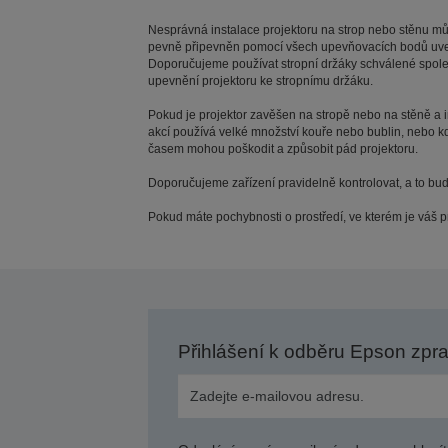
Nesprávná instalace projektoru na strop nebo stěnu může
pevně připevněn pomocí všech upevňovacích bodů uvede
Doporučujeme používat stropní držáky schválené společ
upevnění projektoru ke stropnímu držáku.
Pokud je projektor zavěšen na stropě nebo na stěně a i
akcí používá velké množství kouře nebo bublin, nebo kd
časem mohou poškodit a způsobit pád projektoru.
Doporučujeme zařízení pravidelně kontrolovat, a to bu
Pokud máte pochybnosti o prostředí, ve kterém je váš p
Přihlášení k odběru Epson zpr