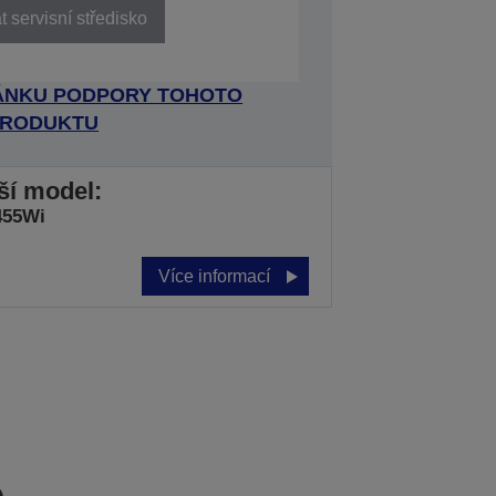
 servisní středisko
RÁNKU PODPORY TOHOTO
RODUKTU
jší model:
455Wi
Více informací
e