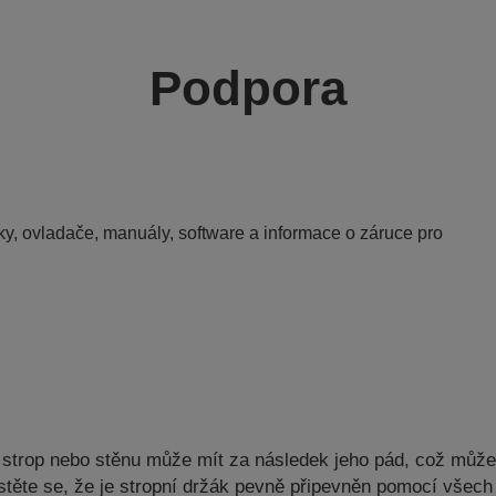
Podpora
y, ovladače, manuály, software a informace o záruce pro
a strop nebo stěnu může mít za následek jeho pád, což můž
ujistěte se, že je stropní držák pevně připevněn pomocí vš