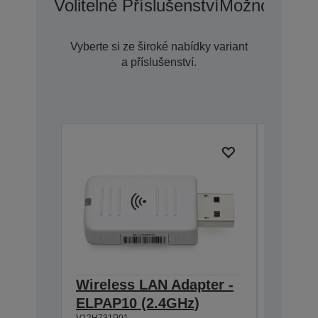
Volitelné Příslušenství
Možnosti Pr
Vyberte si ze široké nabídky variant
a příslušenství.
Wireless LAN Adapter -
Extern
ELPAP10 (2.4GHz)
ELPSP
V12H731P01