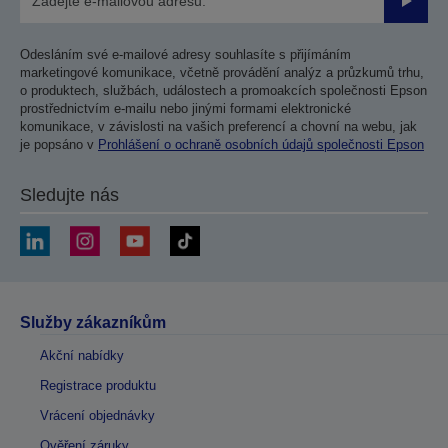
Odesla
Odesláním své e-mailové adresy souhlasíte s přijímáním
marketingové komunikace, včetně provádění analýz a průzkumů trhu,
o produktech, službách, událostech a promoakcích společnosti Epson
prostřednictvím e-mailu nebo jinými formami elektronické
komunikace, v závislosti na vašich preferencí a chovní na webu, jak
je popsáno v
Prohlášení o ochraně osobních údajů společnosti Epson
Sledujte nás
Služby zákazníkům
Akční nabídky
Registrace produktu
Vrácení objednávky
Ověření záruky