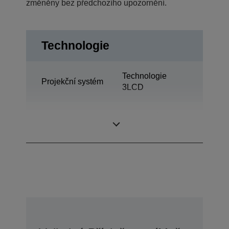
změněny bez předchozího upozornění.
Technologie
Technologie
Projekční systém
3LCD
0,55 palců s MLA
LCD panel
(D8)