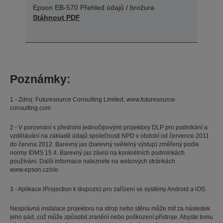
Epson EB-570 Přehled údajů / brožura
Stáhnout PDF
Poznámky:
1 - Zdroj: Futuresource Consulting Limited, www.futuresource-
consulting.com
2 - V porovnání s předními jednočipovými projektory DLP pro podnikání a
vzdělávání na základě údajů společnosti NPD v období od července 2011
do června 2012. Barevný jas (barevný světelný výstup) změřený podle
normy IDMS 15.4. Barevný jas závisí na konkrétních podmínkách
používání. Další informace naleznete na webových stránkách
www.epson.cz/clo
3 - Aplikace iProjection k dispozici pro zařízení se systémy Android a iOS.
Nesprávná instalace projektoru na strop nebo stěnu může mít za následek
jeho pád, což může způsobit zranění nebo poškození přístroje. Abyste tomu