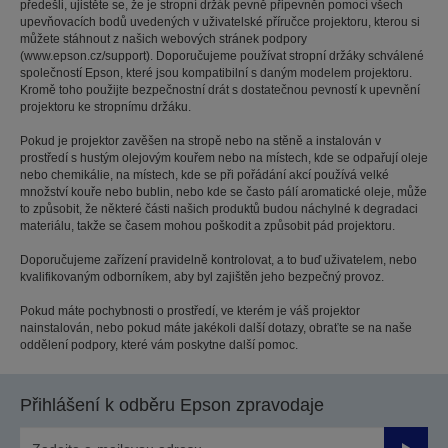
předešli, ujistěte se, že je stropní držák pevně připevněn pomocí všech
upevňovacích bodů uvedených v uživatelské příručce projektoru, kterou si
můžete stáhnout z našich webových stránek podpory
(www.epson.cz/support). Doporučujeme používat stropní držáky schválené
společností Epson, které jsou kompatibilní s daným modelem projektoru.
Kromě toho použijte bezpečnostní drát s dostatečnou pevností k upevnění
projektoru ke stropnímu držáku.
Pokud je projektor zavěšen na stropě nebo na stěně a instalován v
prostředí s hustým olejovým kouřem nebo na místech, kde se odpařují oleje
nebo chemikálie, na místech, kde se při pořádání akcí používá velké
množství kouře nebo bublin, nebo kde se často pálí aromatické oleje, může
to způsobit, že některé části našich produktů budou náchylné k degradaci
materiálu, takže se časem mohou poškodit a způsobit pád projektoru.
Doporučujeme zařízení pravidelně kontrolovat, a to buď uživatelem, nebo
kvalifikovaným odborníkem, aby byl zajištěn jeho bezpečný provoz.
Pokud máte pochybnosti o prostředí, ve kterém je váš projektor
nainstalován, nebo pokud máte jakékoli další dotazy, obraťte se na naše
oddělení podpory, které vám poskytne další pomoc.
Přihlášení k odběru Epson zpravodaje