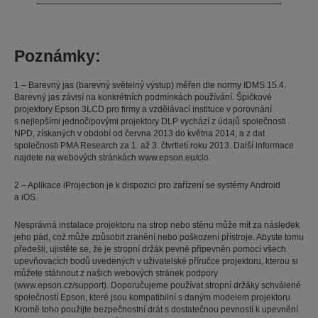
Poznámky:
1 – Barevný jas (barevný světelný výstup) měřen dle normy IDMS 15.4.
Barevný jas závisí na konkrétních podmínkách používání. Špičkové
projektory Epson 3LCD pro firmy a vzdělávací instituce v porovnání
s nejlepšími jednočipovými projektory DLP vychází z údajů společnosti
NPD, získaných v období od června 2013 do května 2014, a z dat
společnosti PMA Research za 1. až 3. čtvrtletí roku 2013. Další informace
najdete na webových stránkách www.epson.eu/clo.
2 – Aplikace iProjection je k dispozici pro zařízení se systémy Android
a iOS.
Nesprávná instalace projektoru na strop nebo stěnu může mít za následek
jeho pád, což může způsobit zranění nebo poškození přístroje. Abyste tomu
předešli, ujistěte se, že je stropní držák pevně připevněn pomocí všech
upevňovacích bodů uvedených v uživatelské příručce projektoru, kterou si
můžete stáhnout z našich webových stránek podpory
(www.epson.cz/support). Doporučujeme používat stropní držáky schválené
společností Epson, které jsou kompatibilní s daným modelem projektoru.
Kromě toho použijte bezpečnostní drát s dostatečnou pevností k upevnění