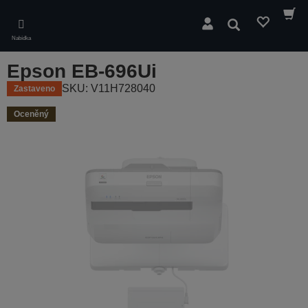
Skip
to
Hledat
main
Nabídka
content
Epson EB-696Ui
SKU: V11H728040
Zastaveno
Oceněný