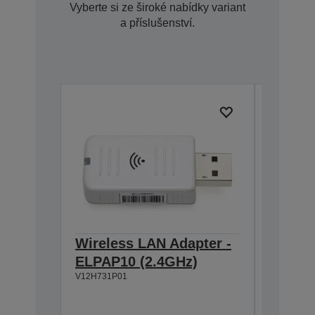
Vyberte si ze široké nabídky variant
a příslušenství.
Wireless LAN Adapter -
Extern
ELPAP10 (2.4GHz)
ELPSP
V12H731P01
Dva 15
Vestavě
Připojt