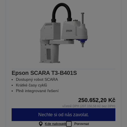
Epson SCARA T3-B401S
Dostupný robot SCARA
Krátké časy cyklů
Plně integrované řešení
250.652,20 Kč
včetně DPH (207.150,58 Kč bez DPH)
Nechte si od nás zavolat.
Kde nakoupit
Porovnat