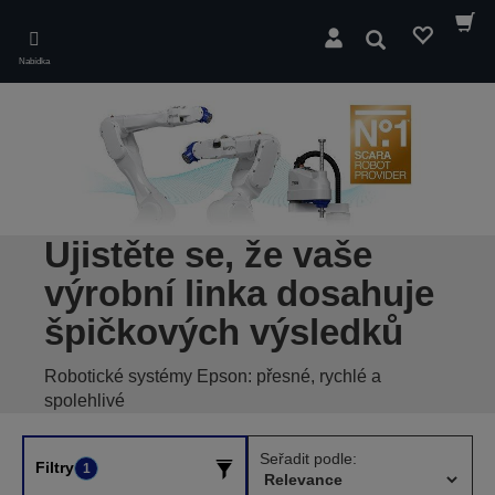
Skip
to
Hledat
main
Nabídka
content
Ujistěte se, že vaše
výrobní linka dosahuje
špičkových výsledků
Robotické systémy Epson: přesné, rychlé a
spolehlivé
Seřadit podle:
Filtry
1