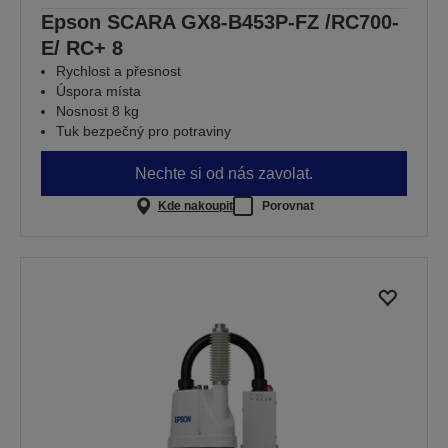
Epson SCARA GX8-B453P-FZ /RC700-
E/ RC+ 8
Rychlost a přesnost
Úspora místa
Nosnost 8 kg
Tuk bezpečný pro potraviny
Nechte si od nás zavolat.
Kde nakoupit
Porovnat