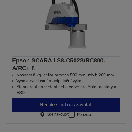
Epson SCARA LS8-C502S/RC800-
A/RC+ 8
Nosnost 8 kg, délka ramena 500 mm, zdvih 200 mm
Vysokorychlostní manipulační výkon
Standardní provedení nebo verze pro čisté prostory a
ESD
Nechte si od nás zavolat.
Kde nakoupit
Porovnat