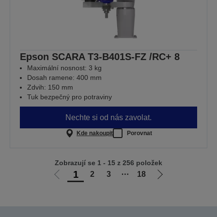
Epson SCARA T3-B401S-FZ /RC+ 8
Maximální nosnost: 3 kg
Dosah ramene: 400 mm
Zdvih: 150 mm
Tuk bezpečný pro potraviny
Nechte si od nás zavolat.
Kde nakoupit
Porovnat
Zobrazují se 1 - 15 z 256 položek
1
2
3
⋯
18
Jít
Jít
na
na
předchozí
další
stranu
stranu