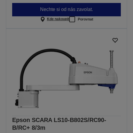
Nechte si od nás zavolat.
Kde nakoupit
Porovnat
Epson SCARA LS10-B802S/RC90-
B/RC+ 8/3m