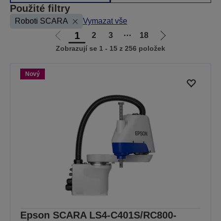
Použité filtry
Roboti SCARA
Vymazat vše
1
2
3
⋯
18
Jít
Jít
Zobrazují se 1 - 15 z 256 položek
na
na
předchozí
další
stranu
stranu
Nový
Epson SCARA LS4-C401S/RC800-