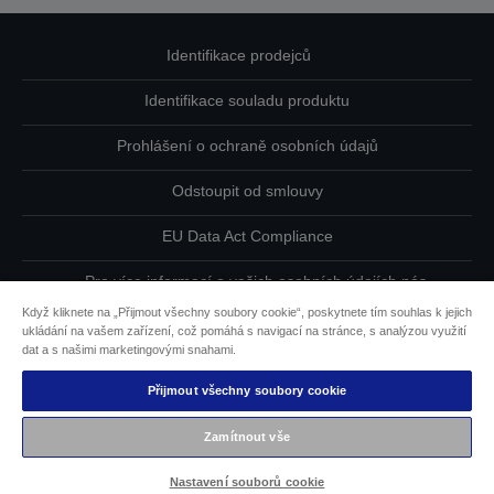
Identifikace prodejců
Identifikace souladu produktu
Prohlášení o ochraně osobních údajů
Odstoupit od smlouvy
EU Data Act Compliance
Pro více informací o vašich osobních údajích nás
kontaktujte
Když kliknete na „Přijmout všechny soubory cookie“, poskytnete tím souhlas k jejich
ukládání na vašem zařízení, což pomáhá s navigací na stránce, s analýzou využití
Informace o souborech cookie
dat a s našimi marketingovými snahami.
Přijmout všechny soubory cookie
Závazek usnadnění přístupu společnosti Epson
Zamítnout vše
Copyright © 2026 Seiko Epson
Nastavení souborů cookie