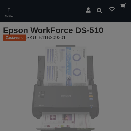
Skip
to
Hledat
main
Nabídka
content
Epson WorkForce DS-510
SKU: B11B209301
Zastaveno