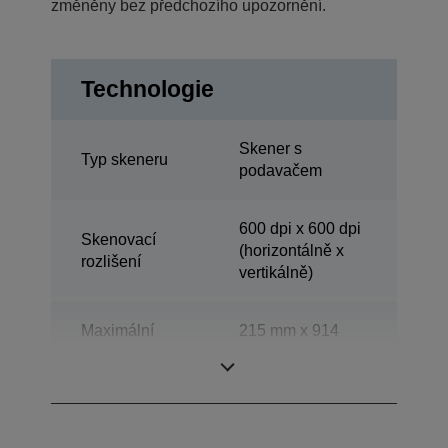
změněny bez předchozího upozornění.
Technologie
Skener s
Typ skeneru
podavačem
600 dpi x 600 dpi
Skenovací
(horizontálně x
rozlišení
vertikálně)
Maximální
215 mm x 914
velikost
mm (horizontálně
dokumentu ADF
x vertikálně)