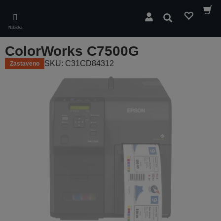
Skip
to
Hledat
main
Nabídka
content
ColorWorks C7500G
SKU: C31CD84312
Zastaveno