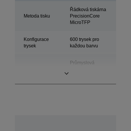
Řádková tiskárna
Metoda tisku
PrecisionCore
MicroTFP
Konfigurace
600 trysek pro
trysek
každou barvu
Průmyslová
Category
barevná tiskárna
štítků