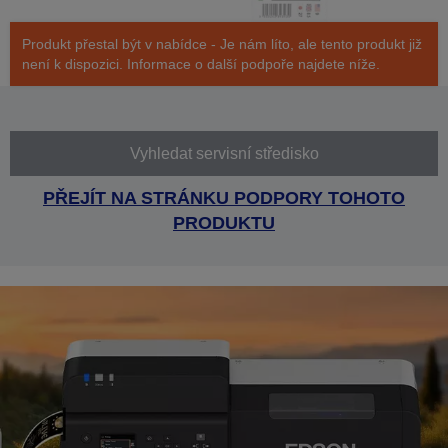
Produkt přestal být v nabídce - Je nám líto, ale tento produkt již
není k dispozici. Informace o další podpoře najdete níže.
Vyhledat servisní středisko
PŘEJÍT NA STRÁNKU PODPORY TOHOTO
PRODUKTU