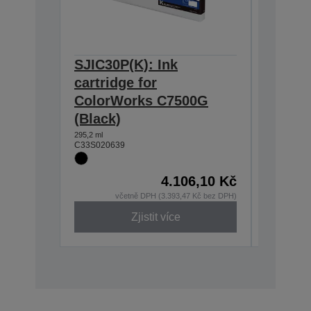
SJIC30P(K): Ink
SJIC30
cartridge for
cartrid
ColorWorks C7500G
Color
(Black)
(Cyan)
295,2 ml
294,3 ml
C33S020639
C33S0206
4.106,10 Kč
včetně DPH (3.393,47 Kč bez DPH)
v
Zjistit více