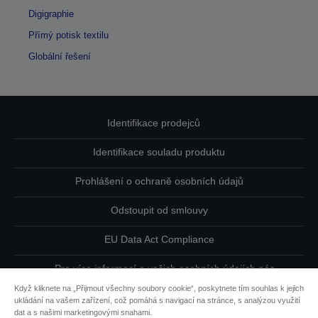
Digigraphie
Přímý potisk textilu
Globální řešení
Identifikace prodejců
Identifikace souladu produktu
Prohlášení o ochraně osobních údajů
Odstoupit od smlouvy
EU Data Act Compliance
Pro více informací o vašich osobních údajích nás
kontaktujte
Když kliknete na „Přijmout všechny soubory cookie“, poskytnete tím souhlas k jejich
ukládání na vašem zařízení, což pomáhá s navigací na stránce, s analýzou využití
Informace o souborech cookie
dat a s našimi marketingovými snahami.