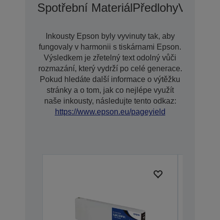
Spotřební Materiál
Předlohy
Voliteln
Inkousty Epson byly vyvinuty tak, aby
fungovaly v harmonii s tiskárnami Epson.
Výsledkem je zřetelný text odolný vůči
rozmazání, který vydrží po celé generace.
Pokud hledáte další informace o výtěžku
stránky a o tom, jak co nejlépe využít
naše inkousty, následujte tento odkaz:
https://www.epson.eu/pageyield