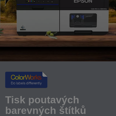
Tisk poutavých
barevných štítků